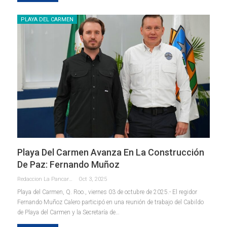
PLAYA DEL CARMEN
Playa Del Carmen Avanza En La Construcción
De Paz: Fernando Muñoz
Redaccion La Pancarta De Quintana Roo
Oct 3, 2025
Playa del Carmen, Q. Roo., viernes 03 de octubre de 2025.- El regidor
Fernando Muñoz Calero participó en una reunión de trabajo del Cabildo
de Playa del Carmen y la Secretaría de
…