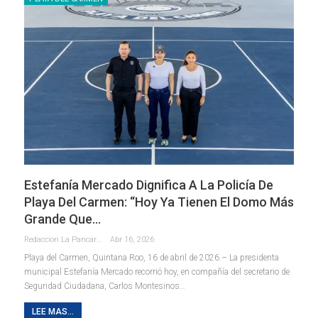
Estefanía Mercado Dignifica A La Policía De
Playa Del Carmen: “Hoy Ya Tienen El Domo Más
Grande Que…
Redaccion La Pancarta De Quintana Roo
Abr 16, 2026
Playa del Carmen, Quintana Roo, 16 de abril de 2026.– La presidenta
municipal Estefanía Mercado recorrió hoy, en compañía del secretario de
Seguridad Ciudadana, Carlos Montesinos
…
LEE MAS...