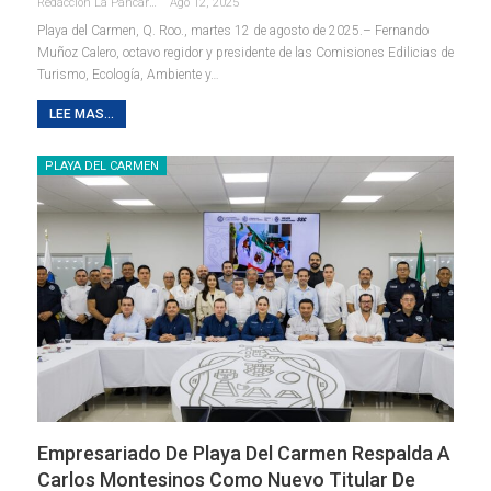
Redaccion La Pancarta De Quintana Roo
Ago 12, 2025
Playa del Carmen, Q. Roo., martes 12 de agosto de 2025.– Fernando
Muñoz Calero, octavo regidor y presidente de las Comisiones Edilicias de
Turismo, Ecología, Ambiente y
…
LEE MAS...
PLAYA DEL CARMEN
Empresariado De Playa Del Carmen Respalda A
Carlos Montesinos Como Nuevo Titular De