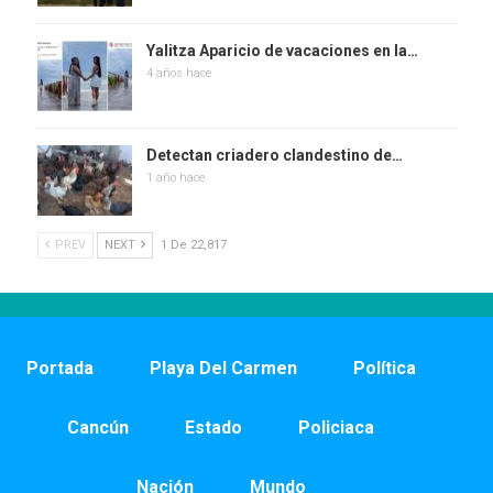
Yalitza Aparicio de vacaciones en la…
4 años hace
Detectan criadero clandestino de…
1 año hace
PREV
NEXT
1 De 22,817
Portada
Playa Del Carmen
Política
Cancún
Estado
Policiaca
Nación
Mundo