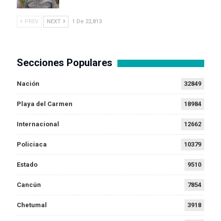
PREV
NEXT
1 De 22,813
Secciones Populares
Nación
32849
Playa del Carmen
18984
Internacional
12662
Policiaca
10379
Estado
9510
Cancún
7854
Chetumal
3918