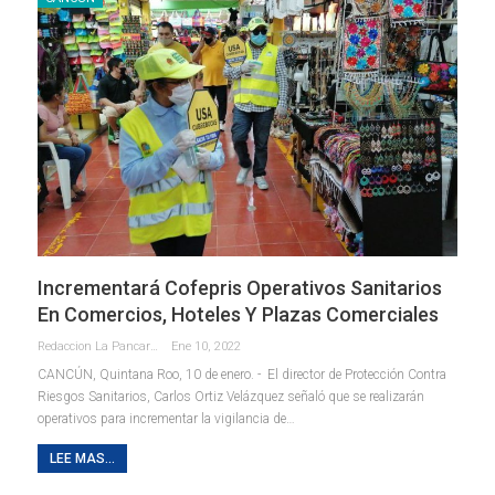
Incrementará Cofepris Operativos Sanitarios
En Comercios, Hoteles Y Plazas Comerciales
Redaccion La Pancarta De Quintana Roo
Ene 10, 2022
CANCÚN, Quintana Roo, 10 de enero. - El director de Protección Contra
Riesgos Sanitarios, Carlos Ortiz Velázquez señaló que se realizarán
operativos para incrementar la vigilancia de
…
LEE MAS...