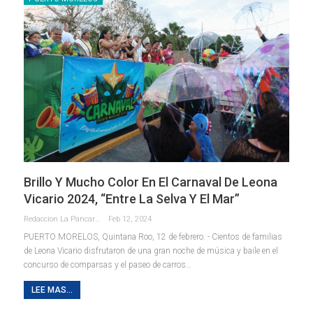
Brillo Y Mucho Color En El Carnaval De Leona
Vicario 2024, “Entre La Selva Y El Mar”
Redaccion La Pancarta De Quintana Roo
Feb 12, 2024
PUERTO MORELOS, Quintana Roo, 12 de febrero. - Cientos de familias
de Leona Vicario disfrutaron de una gran noche de música y baile en el
concurso de comparsas y el paseo de carros
…
LEE MAS...