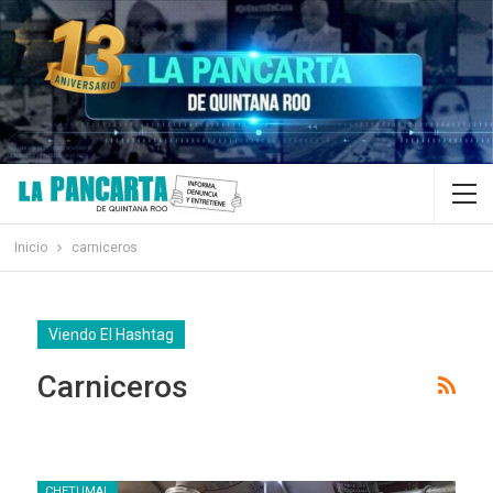
Inicio
carniceros
Viendo El Hashtag
Carniceros
CHETUMAL