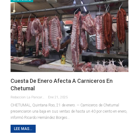
Cuesta De Enero Afecta A Carniceros En
Chetumal
Redaccion La Pancarta De Quintana Roo
Ene 21, 2025
CHETUMAL, Quintana Roo, 21 de enero. — Carniceros de Chetumal
presenciaron una baja en sus ventas de hasta un 40 por ciento en enero,
informó Ricardo Hernández Borges
…
LEE MAS...