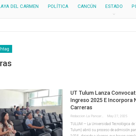
LAYA DEL CARMEN
POLÍTICA
CANCÚN
ESTADO
P
shtag
ras
UT Tulum Lanza Convocat
Ingreso 2025 E Incorpora
Carreras
Redaccion La Pancarta De Quintana Roo
May 27, 2025
TULUM.— La Universidad Tecnológica de
Tulum) abrió su proceso de admisión para 
2025, dirigido a jóvenes que hayan concl