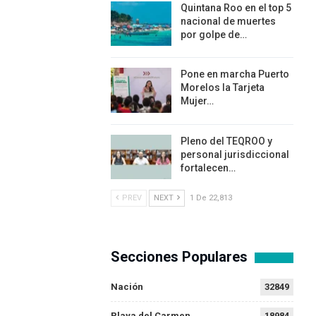
Quintana Roo en el top 5
nacional de muertes
por golpe de…
Pone en marcha Puerto
Morelos la Tarjeta
Mujer…
Pleno del TEQROO y
personal jurisdiccional
fortalecen…
PREV
NEXT
1 De 22,813
Secciones Populares
Nación
32849
Playa del Carmen
18984