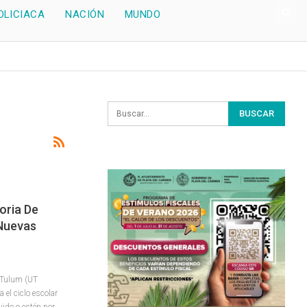
OLICIACA
NACIÓN
MUNDO
oria De
 Nuevas
 Tulum (UT
el ciclo escolar
uido o estén por