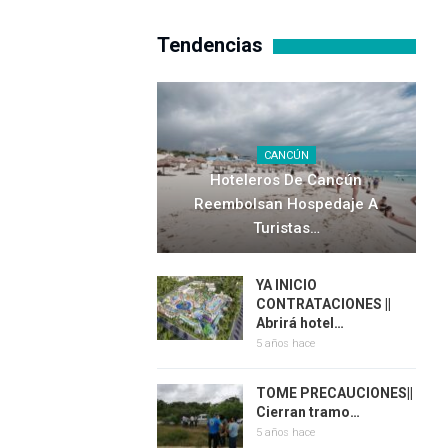
Tendencias
CANCÚN
Hoteleros De Cancún
Reembolsan Hospedaje A
Turistas…
YA INICIO
CONTRATACIONES ||
Abrirá hotel…
5 años hace
TOME PRECAUCIONES||
Cierran tramo…
5 años hace