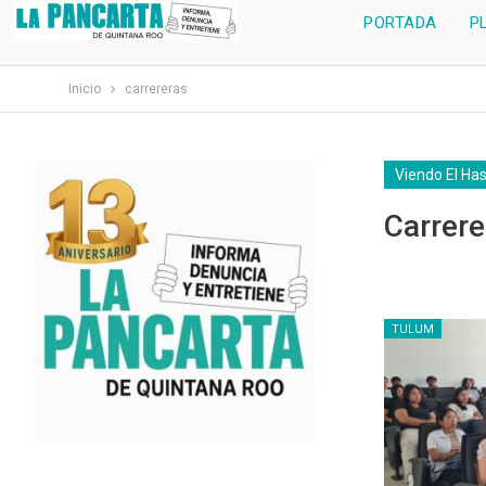
PORTADA
P
Inicio
carrereras
Viendo El Ha
Carrere
TULUM