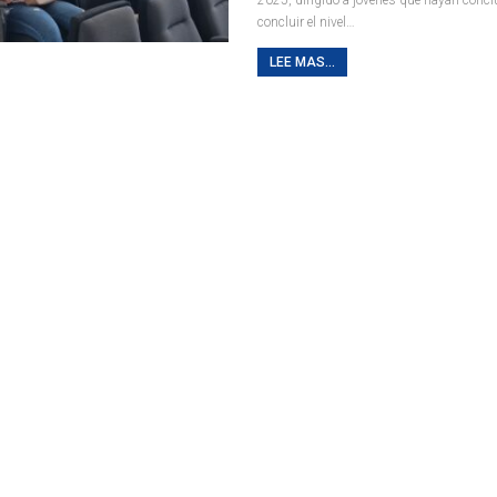
concluir el nivel
…
LEE MAS...