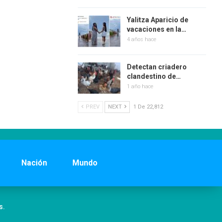
Yalitza Aparicio de
vacaciones en la…
4 años hace
Detectan criadero
clandestino de…
1 año hace
PREV
NEXT
1 De 22,812
Nación
Mundo
s.