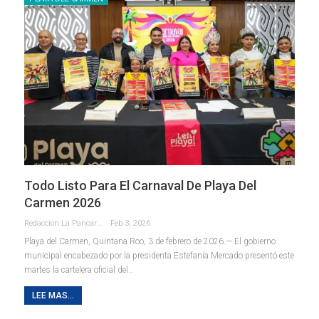
Todo Listo Para El Carnaval De Playa Del
Carmen 2026
Redaccion La Pancarta De Quintana Roo
Feb 3, 2026
Playa del Carmen, Quintana Roo, 3 de febrero de 2026.— El gobierno
municipal encabezado por la presidenta Estefanía Mercado presentó este
martes la cartelera oficial del
…
LEE MAS...