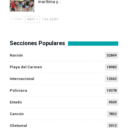
marítima y…
PREV
NEXT
1 De 22,811
Secciones Populares
Nación
32849
Playa del Carmen
18983
Internacional
12662
Policiaca
10378
Estado
9509
Cancún
7852
Chetumal
3913