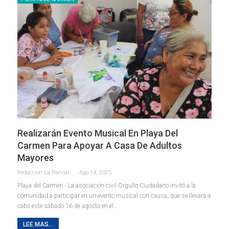
Realizarán Evento Musical En Playa Del
Carmen Para Apoyar A Casa De Adultos
Mayores
Redaccion La Pancarta De Quintana Roo
Ago 14, 2025
Playa del Carmen.- La asociación civil Orgullo Ciudadano invitó a la
comunidad a participar en un evento musical con causa, que se llevará a
cabo este sábado 16 de agosto en el
…
LEE MAS...