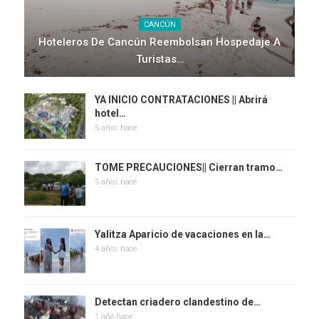
CANCÚN
Hoteleros De Cancún Reembolsan Hospedaje A
Turistas…
YA INICIO CONTRATACIONES || Abrirá
hotel…
5 años hace
TOME PRECAUCIONES|| Cierran tramo…
5 años hace
Yalitza Aparicio de vacaciones en la…
4 años hace
Detectan criadero clandestino de…
1 año hace