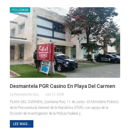
POLICIACA
Desmantela PGR Casino En Playa Del Carmen
La Pancarta De Quintana Roo
Jun 11, 2018
PLAYA DEL CARMEN, Quintana Roo, 11 de Junio.- El Ministerio Público
de la Procuraduría General de la República (PGR), con apoyo de la
División de Investigación de la Policía Federal y…
LEE MAS...