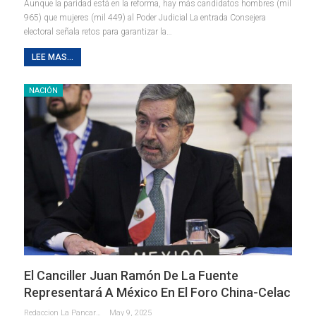
Aunque la paridad está en la reforma, hay más candidatos hombres (mil
965) que mujeres (mil 449) al Poder Judicial La entrada Consejera
electoral señala retos para garantizar la…
LEE MAS...
NACIÓN
El Canciller Juan Ramón De La Fuente
Representará A México En El Foro China-Celac
Redaccion La Pancarta De Quintana Roo
May 9, 2025