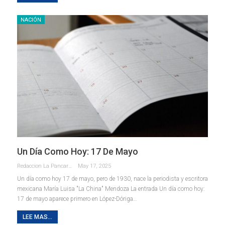
NACIÓN
Un Día Como Hoy: 17 De Mayo
Redaccion La Pancarta De Quintana Roo
May 17, 2025
Un día como hoy 17 de mayo, pero de 1930, nace la periodista y escritora
mexicana María Luisa "La China" Mendoza La entrada Un día como hoy:
17 de mayo aparece primero en López-Dóriga…
LEE MAS...