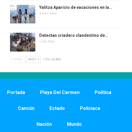
Yalitza Aparicio de vacaciones en la…
4 años hace
Detectan criadero clandestino de…
1 año hace
PREV
NEXT
1 De 22,805
Portada
Playa Del Carmen
Política
Cancún
Estado
Policiaca
Nación
Mundo