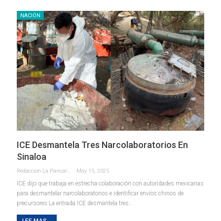
NACIÓN
ICE Desmantela Tres Narcolaboratorios En
Sinaloa
Redaccion La Pancarta De Quintana Roo
May 15, 2025
ICE dijo que trabaja en estrecha colaboración con autoridades mexicanas
para desmantelar narcolaboratorios e identificar envíos chinos de
precursores La entrada ICE desmantela tres…
LEE MAS...