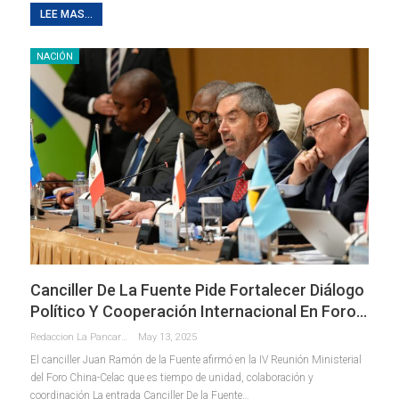
LEE MAS...
NACIÓN
Canciller De La Fuente Pide Fortalecer Diálogo
Político Y Cooperación Internacional En Foro…
Redaccion La Pancarta De Quintana Roo
May 13, 2025
El canciller Juan Ramón de la Fuente afirmó en la IV Reunión Ministerial
del Foro China-Celac que es tiempo de unidad, colaboración y
coordinación La entrada Canciller De la Fuente…