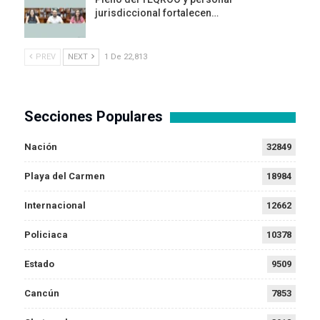
jurisdiccional fortalecen…
PREV
NEXT
1 De 22,813
Secciones Populares
Nación
32849
Playa del Carmen
18984
Internacional
12662
Policiaca
10378
Estado
9509
Cancún
7853