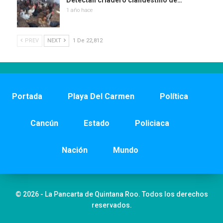
Detectan criadero clandestino de…
1 año hace
PREV
NEXT
1 De 22,812
Portada
Playa Del Carmen
Política
Cancún
Estado
Policiaca
Nación
Mundo
© 2026 - La Pancarta de Quintana Roo. Todos los derechos
reservados.