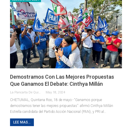
Demostramos Con Las Mejores Propuestas
Que Ganamos El Debate: Cinthya Millán
La Pancarta De Quintana Roo
May 18, 2024
CHETUMAL, Quintana Roo, 18 de mayo.- “Ganamos porque
demostramos tener las mejores propuestas”: afirmó Cinthya Millán
Estrella candidata del Partido Acción Nacional (PAN), y PRI al
…
LEE MAS...