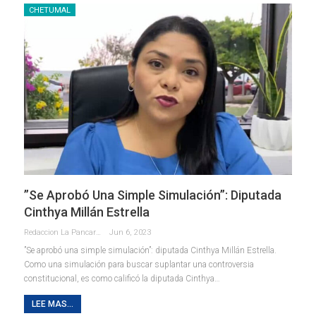
CHETUMAL
”Se Aprobó Una Simple Simulación”: Diputada
Cinthya Millán Estrella
Redaccion La Pancarta De Quintana Roo
Jun 6, 2023
”Se aprobó una simple simulación”: diputada Cinthya Millán Estrella.
Como una simulación para buscar suplantar una controversia
constitucional, es como calificó la diputada Cinthya
…
LEE MAS...