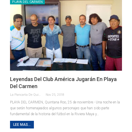
PLAYA DEL CARMEN
Leyendas Del Club América Jugarán En Playa
Del Carmen
La Pancarta De Quintana Roo
Nov 25, 2018
PLAYA DEL CARMEN, Quintana Roo, 25 de noviembre.- Una noche en la
que serán homenajeados algunos personajes que han sido parte
fundamental de la historia del fútbol en la Riviera Maya y…
LEE MAS...