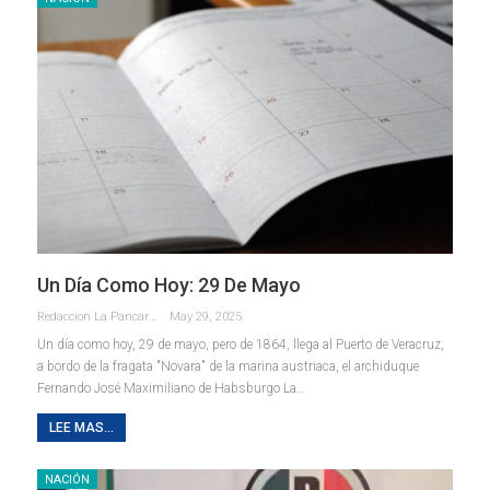
Un Día Como Hoy: 29 De Mayo
Redaccion La Pancarta De Quintana Roo
May 29, 2025
Un día como hoy, 29 de mayo, pero de 1864, llega al Puerto de Veracruz,
a bordo de la fragata "Novara" de la marina austriaca, el archiduque
Fernando José Maximiliano de Habsburgo La…
LEE MAS...
NACIÓN