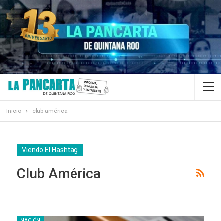
Inicio
club américa
Viendo El Hashtag
Club América
NACIÓN