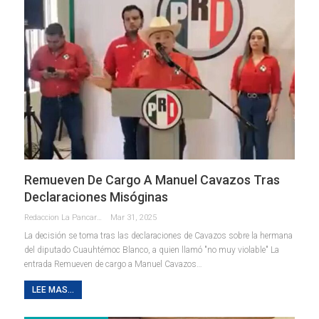
Remueven De Cargo A Manuel Cavazos Tras
Declaraciones Misóginas
Redaccion La Pancarta De Quintana Roo
Mar 31, 2025
La decisión se toma tras las declaraciones de Cavazos sobre la hermana
del diputado Cuauhtémoc Blanco, a quien llamó "no muy violable" La
entrada Remueven de cargo a Manuel Cavazos…
LEE MAS...