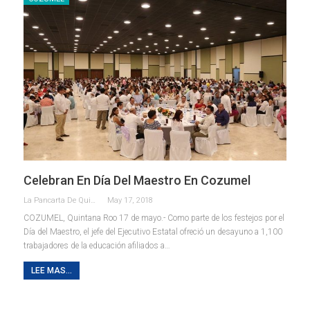
Celebran En Día Del Maestro En Cozumel
La Pancarta De Quintana Roo
May 17, 2018
COZUMEL, Quintana Roo 17 de mayo.- Como parte de los festejos por el
Día del Maestro, el jefe del Ejecutivo Estatal ofreció un desayuno a 1,100
trabajadores de la educación afiliados a…
LEE MAS...