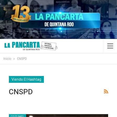
Inicio
CNSPD
Viendo El Hashtag
CNSPD
COZUMEL