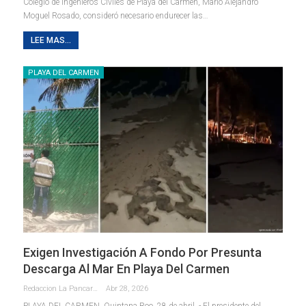
Colegio de Ingenieros Civiles de Playa del Carmen, Mario Alejandro
Moguel Rosado, consideró necesario endurecer las
…
LEE MAS...
PLAYA DEL CARMEN
Exigen Investigación A Fondo Por Presunta
Descarga Al Mar En Playa Del Carmen
Redaccion La Pancarta De Quintana Roo
Abr 28, 2026
PLAYA DEL CARMEN, Quintana Roo, 28 de abril. - El presidente del