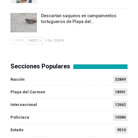
Descartan saqueos en campamentos
tortugueros de Playa del…
PREV
NEXT
1 De 22,818
Secciones Populares
Nación
32849
Playa del Carmen
18991
Internacional
12662
Policiaca
10384
Estado
9510