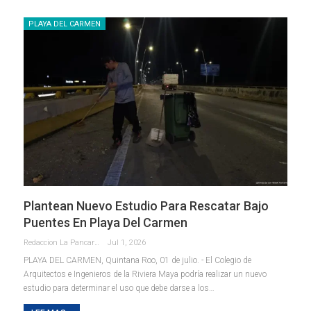
PLAYA DEL CARMEN
Plantean Nuevo Estudio Para Rescatar Bajo
Puentes En Playa Del Carmen
Redaccion La Pancarta De Quintana Roo
Jul 1, 2026
PLAYA DEL CARMEN, Quintana Roo, 01 de julio. - El Colegio de
Arquitectos e Ingenieros de la Riviera Maya podría realizar un nuevo
estudio para determinar el uso que debe darse a los
…