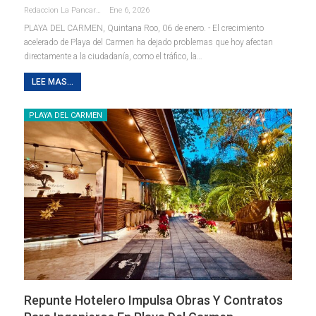
Redaccion La Pancarta De Quintana Roo
Ene 6, 2026
PLAYA DEL CARMEN, Quintana Roo, 06 de enero. - El crecimiento
acelerado de Playa del Carmen ha dejado problemas que hoy afectan
directamente a la ciudadanía, como el tráfico, la
…
LEE MAS...
PLAYA DEL CARMEN
Repunte Hotelero Impulsa Obras Y Contratos