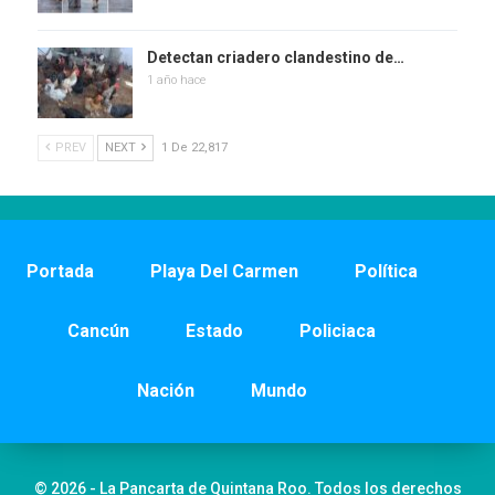
Detectan criadero clandestino de…
1 año hace
PREV
NEXT
1 De 22,817
Portada
Playa Del Carmen
Política
Cancún
Estado
Policiaca
Nación
Mundo
© 2026 - La Pancarta de Quintana Roo. Todos los derechos