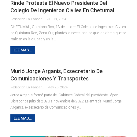
Rinde Protesta El Nuevo Presidente Del
Colegio De Ingenieros Civiles En Chetumal
Redaccion La Pancarta De Quintana Roo
Jul 18, 2024
CHETUMAL, Quintana Roo, 18 de julio.— El Colegio de Ingenieros Civiles
de Quintana Roo, Zona Sur, planteó la necesidad de que las obras que se
realicen en la ciudad y en la
…
LEE MAS...
Murió Jorge Arganis, Exsecretario De
Comunicaciones Y Transportes
Redaccion La Pancarta De Quintana Roo
May 25, 2024
Jorge Arganis formó parte del Gabinete Federal del presidente López
Obrador de julio de 2020 a noviembre de 2022 La entrada Murió Jorge
Arganis, exsecretario de Comunicaciones y…
LEE MAS...