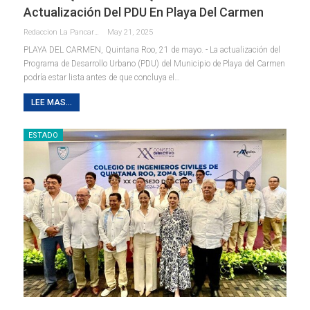
Actualización Del PDU En Playa Del Carmen
Redaccion La Pancarta De Quintana Roo
May 21, 2025
PLAYA DEL CARMEN, Quintana Roo, 21 de mayo. - La actualización del
Programa de Desarrollo Urbano (PDU) del Municipio de Playa del Carmen
podría estar lista antes de que concluya el
…
LEE MAS...
ESTADO