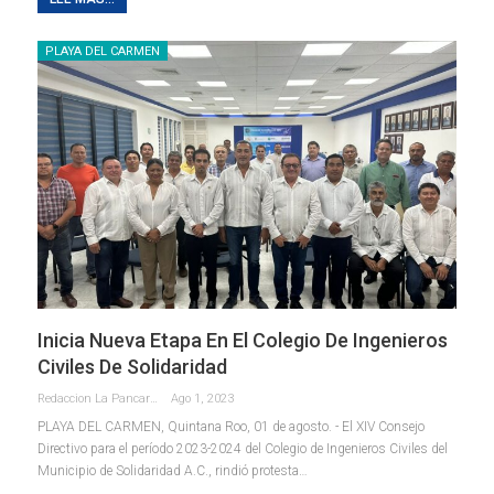
PLAYA DEL CARMEN
Inicia Nueva Etapa En El Colegio De Ingenieros
Civiles De Solidaridad
Redaccion La Pancarta De Quintana Roo
Ago 1, 2023
PLAYA DEL CARMEN, Quintana Roo, 01 de agosto. - El XIV Consejo
Directivo para el período 2023-2024 del Colegio de Ingenieros Civiles del
Municipio de Solidaridad A.C., rindió protesta
…