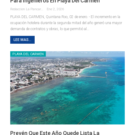
Para Ingenieros En Playa Del Carmen
Redaccion La Pancarta De Quintana Roo
Ene 2, 2026
PLAYA DEL CARMEN, Quintana Roo, 02 de enero. - El incremento en la
ocupación hotelera durante la segunda mitad del año generó una mayor
demanda de contratos y obras, lo que permitió al
…
LEE MAS...
PLAYA DEL CARMEN
Prevén Que Este Año Quede Lista La