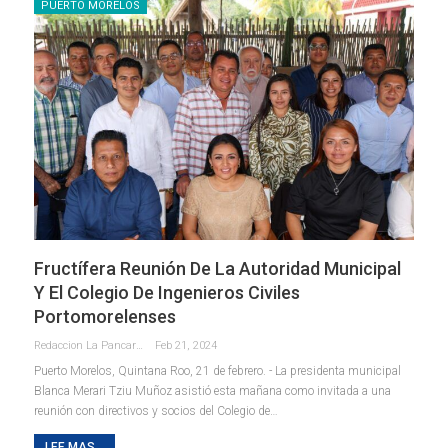
PUERTO MORELOS
Fructífera Reunión De La Autoridad Municipal
Y El Colegio De Ingenieros Civiles
Portomorelenses
Redaccion La Pancarta De Quintana Roo
Feb 21, 2024
Puerto Morelos, Quintana Roo, 21 de febrero. - La presidenta municipal
Blanca Merari Tziu Muñoz asistió esta mañana como invitada a una
reunión con directivos y socios del Colegio de
…
LEE MAS...