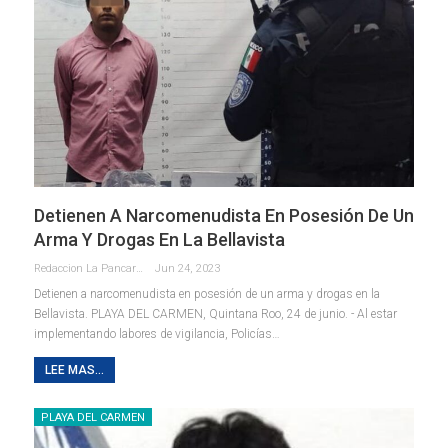
Detienen A Narcomenudista En Posesión De Un
Arma Y Drogas En La Bellavista
Redaccion La Pancarta De Quintana Roo
Jun 24, 2023
Detienen a narcomenudista en posesión de un arma y drogas en la
Bellavista.
PLAYA DEL CARMEN, Quintana Roo, 24 de junio. - Al estar
implementando labores de vigilancia, Policías
…
LEE MAS...
PLAYA DEL CARMEN