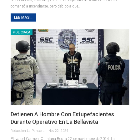
comenzó a incendiarse, pero debido a que
…
LEE MAS...
POLICIACA
Detienen A Hombre Con Estupefacientes
Durante Operativo En La Bellavista
Redaccion La Pancarta De Quintana Roo
Nov 22, 2024
Playa del Carmen, Quintana Roo, a 22 de noviembre de 2024. La