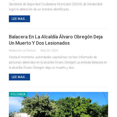
Secretaría de Seguridad Ciudadana Municipal (SSCM) de Solidaridad
logró la detención de un hombre identificado
…
LEE MAS...
Balacera En La Alcaldía Álvaro Obregón Deja
Un Muerto Y Dos Lesionados
Redaccion La Pancarta De Quintana Roo
May 26, 2024
Hasta el momento, autoridades capitalinas no han informado de
personas detenidas en la alcaldía Álvaro Obregón La entrada Balacera en
la alcaldía Álvaro Obregón deja un muerto y dos…
LEE MAS...
POLICIACA