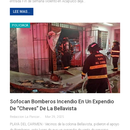
entrada Fin de semana violento en Acapulco deja…
LEE MAS...
POLICIACA
Sofocan Bomberos Incendio En Un Expendio
De “cheves” De La Bellavista
Redaccion La Pancarta De Quintana Roo
Mar 29, 2025
PLAYA DEL CARMEN.- Vecinos de la colonia Bellavista, pidieron el apoyo
de Bomberos, esto luego de que un expendio de venta de cervezas