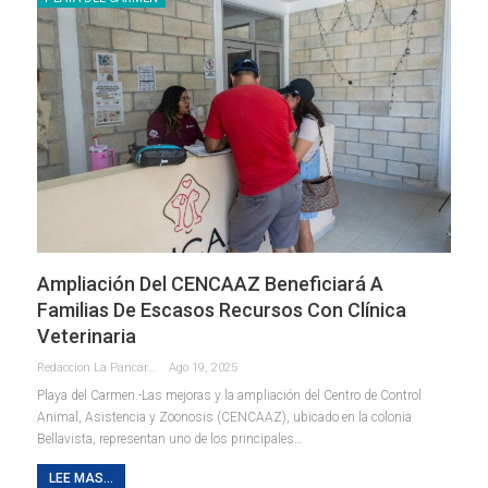
Ampliación Del CENCAAZ Beneficiará A
Familias De Escasos Recursos Con Clínica
Veterinaria
Redaccion La Pancarta De Quintana Roo
Ago 19, 2025
Playa del Carmen.-Las mejoras y la ampliación del Centro de Control
Animal, Asistencia y Zoonosis (CENCAAZ), ubicado en la colonia
Bellavista, representan uno de los principales
…
LEE MAS...