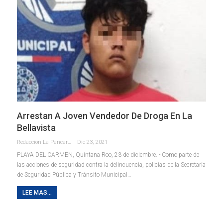
Arrestan A Joven Vendedor De Droga En La
Bellavista
Redaccion La Pancarta De Quintana Roo
Dic 23, 2021
PLAYA DEL CARMEN, Quintana Roo, 23 de diciembre. - Como parte de
las acciones de seguridad contra la delincuencia, policías de la Secretaría
de Seguridad Pública y Tránsito Municipal
…
LEE MAS...