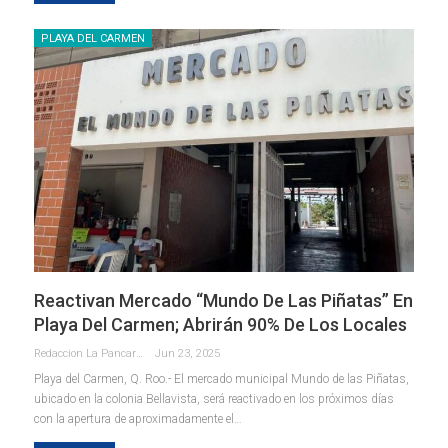
PLAYA DEL CARMEN
Reactivan Mercado “Mundo De Las Piñatas” En
Playa Del Carmen; Abrirán 90% De Los Locales
Redaccion La Pancarta De Quintana Roo
Jun 23, 2025
Playa del Carmen, Q. Roo.- El mercado municipal Mundo de las Piñatas,
ubicado en la colonia Bellavista, será reactivado en los próximos días
con la apertura de aproximadamente el
…