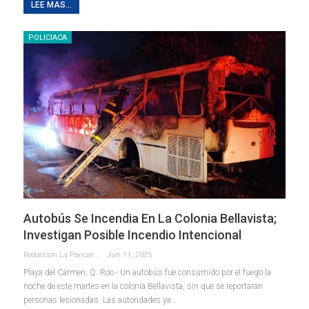
LEE MAS...
POLICIACA
Autobús Se Incendia En La Colonia Bellavista;
Investigan Posible Incendio Intencional
Redaccion La Pancarta De Quintana Roo
Jun 11, 2025
Playa del Carmen, Q. Roo.- Un autobús fue consumido por el fuego la
noche de este martes en la colonia Bellavista, sin que se reportaran
personas lesionadas. Las autoridades ya
…