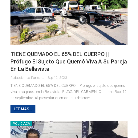
TIENE QUEMADO EL 65% DEL CUERPO ||
Prófugo El Sujeto Que Quemó Viva A Su Pareja
En La Bellavista
Redaccion La Pancarta De Quintana Roo
Sep 12, 2023
TIENE QUEMADO EL 65% DEL CUERPO || Prófugo el sujeto que quemó
viva a su pareja en la Bellavista.
PLAYA DEL CARMEN, Quintana Roo, 12
de septiembre.-Al presentar quemaduras de tercer
…
LEE MAS...
POLICIACA