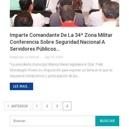
Imparte Comandante De La 34ª Zona Militar
Conferencia Sobre Seguridad Nacional A
Servidores Públicos…
Redaccion La Pancarta De Quintana Roo
Ago 14, 2024
*La presidenta municipal Blanca Merari agradece al Gral. Fidel
Mondragón Rivero su disposición para exponer un tema en el que se
requiere el compromiso y participación de las
…
LEE MAS...
ANTERIOR
1
2
3
4