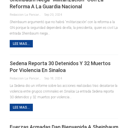
Reforma A La Guardia Nacional
Redaccion La Pancarta De Quintana Roo
Sep 20, 2024
Sheinbaum argumentó que no habrá 'militarización' con la reforma a la
GN porque la seguridad dependerá de ella, la presidenta, quien es civil La
entrada Sheinbaum niega…
LEE MAS...
Sedena Reporta 30 Detenidos Y 32 Muertos
Por Violencia En Sinaloa
Redaccion La Pancarta De Quintana Roo
Sep 18, 2024
La Sedena dio un informe sobre las acciones realizadas tras desatarse la
violencia entre grupos criminales en Sinaloa La entrada Sedena reporta
30 detenidos y 32 muertos por violencia…
LEE MAS...
Fuerzas Armadas Dan Bienvenida A Sheinbaum