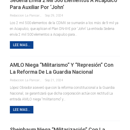
Sedena Envía 2 Mil 500 Elementos A Acapulco
Para Auxiliar Por ‘John’
Redaccion La Pancarta De Quintana Roo
Sep 29, 2024
Los 2 mil 500 elementos de la CDMX se sumarán a los más de 9 mil ya
en Acapulco, que aplican el Plan DN-III-E por 'John' La entrada Sedena
envía 2 mil 500 elementos a Acapulco para…
LEE MAS...
AMLO Niega “militarismo” Y “represión” Con
La Reforma De La Guardia Nacional
Redaccion La Pancarta De Quintana Roo
Sep 21, 2024
López Obrador aseveró que con la reforma constitucional a la Guardia
Nacional, se garantizará que dicha corporación actúe con rectitud La
entrada AMLO niega “militarismo” y…
LEE MAS...
Sheinbaum Niega “militarización” Con La