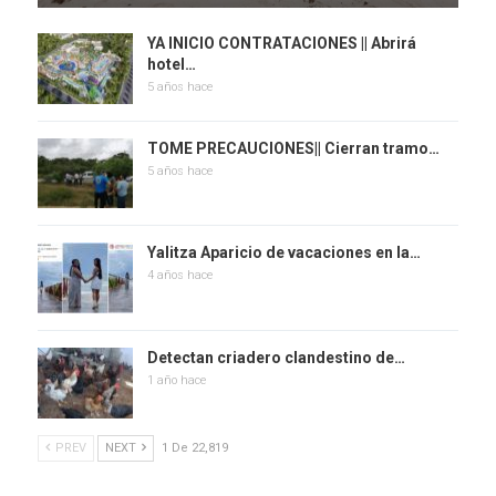
YA INICIO CONTRATACIONES || Abrirá
hotel…
5 años hace
TOME PRECAUCIONES|| Cierran tramo…
5 años hace
Yalitza Aparicio de vacaciones en la…
4 años hace
Detectan criadero clandestino de…
1 año hace
PREV
NEXT
1 De 22,819