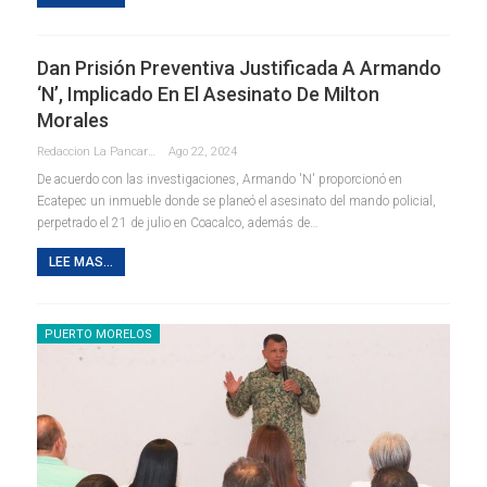
Dan Prisión Preventiva Justificada A Armando
‘N’, Implicado En El Asesinato De Milton
Morales
Redaccion La Pancarta De Quintana Roo
Ago 22, 2024
De acuerdo con las investigaciones, Armando 'N' proporcionó en
Ecatepec un inmueble donde se planeó el asesinato del mando policial,
perpetrado el 21 de julio en Coacalco, además de…
LEE MAS...
PUERTO MORELOS