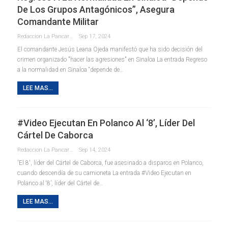
De Los Grupos Antagónicos”, Asegura
Comandante Militar
Redaccion La Pancarta De Quintana Roo
Sep 17, 2024
El comandante Jesús Leana Ojeda manifestó que ha sido decisión del
crimen organizado "hacer las agresiones" en Sinaloa La entrada Regreso
a la normalidad en Sinaloa “depende de…
LEE MAS...
#Video Ejecutan En Polanco Al ‘8’, Líder Del
Cártel De Caborca
Redaccion La Pancarta De Quintana Roo
Sep 14, 2024
'El 8', líder del Cártel de Caborca, fue asesinado a disparos en Polanco,
cuando descendía de su camioneta La entrada #Video Ejecutan en
Polanco al ‘8’, líder del Cártel de…
LEE MAS...