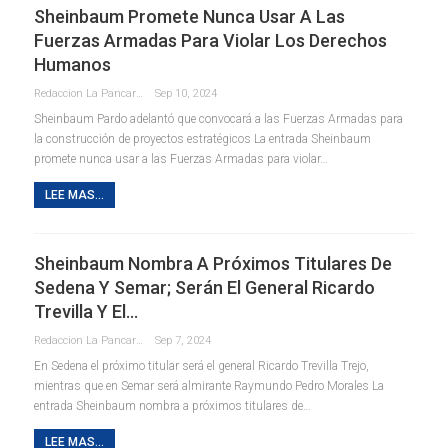
Sheinbaum Promete Nunca Usar A Las
Fuerzas Armadas Para Violar Los Derechos
Humanos
Redaccion La Pancarta De Quintana Roo
Sep 10, 2024
Sheinbaum Pardo adelantó que convocará a las Fuerzas Armadas para
la construcción de proyectos estratégicos La entrada Sheinbaum
promete nunca usar a las Fuerzas Armadas para violar…
LEE MAS...
Sheinbaum Nombra A Próximos Titulares De
Sedena Y Semar; Serán El General Ricardo
Trevilla Y El…
Redaccion La Pancarta De Quintana Roo
Sep 7, 2024
En Sedena el próximo titular será el general Ricardo Trevilla Trejo,
mientras que en Semar será almirante Raymundo Pedro Morales La
entrada Sheinbaum nombra a próximos titulares de…
LEE MAS...