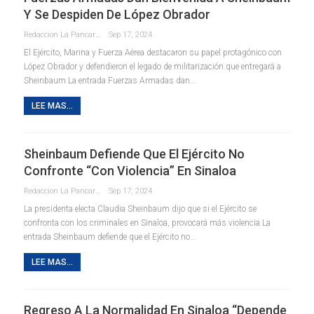
Y Se Despiden De López Obrador
Redaccion La Pancarta De Quintana Roo
Sep 17, 2024
El Ejército, Marina y Fuerza Aérea destacaron su papel protagónico con
López Obrador y defendieron el legado de militarización que entregará a
Sheinbaum La entrada Fuerzas Armadas dan…
LEE MAS...
Sheinbaum Defiende Que El Ejército No
Confronte “con Violencia” En Sinaloa
Redaccion La Pancarta De Quintana Roo
Sep 17, 2024
La presidenta electa Claudia Sheinbaum dijo que si el Ejército se
confronta con los criminales en Sinaloa, provocará más violencia La
entrada Sheinbaum defiende que el Ejército no…
LEE MAS...
Regreso A La Normalidad En Sinaloa “depende