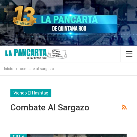
Inicio
combate al sargazo
Viendo El Hashtag
Combate Al Sargazo
TULUM