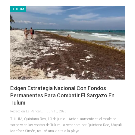
TULUM
Exigen Estrategia Nacional Con Fondos
Permanentes Para Combatir El Sargazo En
Tulum
Redaccion La Pancarta De Quintana Roo
Jun 10, 2025
TULUM, Quintana Roo, 10 de junio. - Ante el aumento en el recale de
sargazo en las costas de Tulum, la senadora por Quintana Roo, Mayuli
Martínez Simón, realizó una visita a la playa
…