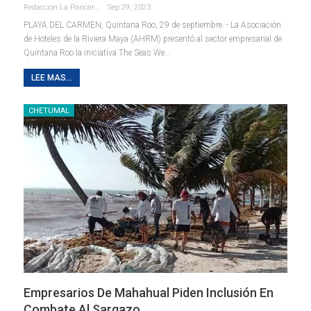
Redaccion La Pancarta De Quintana Roo
Sep 29, 2023
PLAYA DEL CARMEN, Quintana Roo, 29 de septiembre. - La Asociación
de Hoteles de la Riviera Maya (AHRM) presentó al sector empresarial de
Quintana Roo la iniciativa The Seas We
…
LEE MAS...
CHETUMAL
Empresarios De Mahahual Piden Inclusión En
Combate Al Sargazo