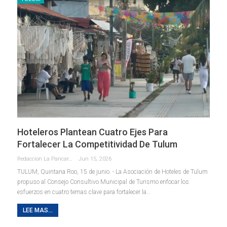
Hoteleros Plantean Cuatro Ejes Para
Fortalecer La Competitividad De Tulum
Redaccion La Pancarta De Quintana Roo
Jun 15, 2026
TULUM, Quintana Roo, 15 de junio. - La Asociación de Hoteles de Tulum
propuso al Consejo Consultivo Municipal de Turismo enfocar los
esfuerzos en cuatro temas clave para fortalecer la
…
LEE MAS...