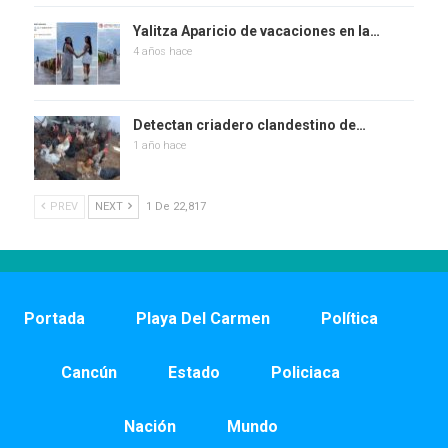
Yalitza Aparicio de vacaciones en la…
4 años hace
Detectan criadero clandestino de…
1 año hace
PREV
NEXT
1 De 22,817
Portada
Playa Del Carmen
Política
Cancún
Estado
Policiaca
Nación
Mundo