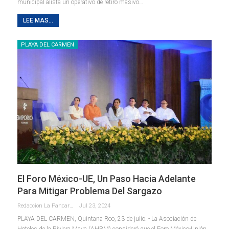
municipal alista un operativo de retiro masivo
…
LEE MAS...
PLAYA DEL CARMEN
El Foro México-UE, Un Paso Hacia Adelante
Para Mitigar Problema Del Sargazo
Redaccion La Pancarta De Quintana Roo
Jul 23, 2024
PLAYA DEL CARMEN, Quintana Roo, 23 de julio. - La Asociación de
Hoteles de la Riviera Maya (AHRM) consideró que el Foro México-Unión