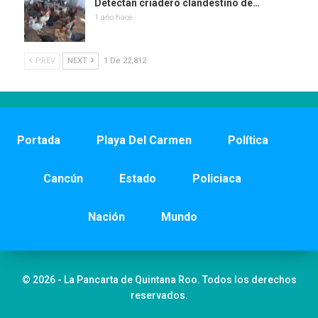
Detectan criadero clandestino de…
1 año hace
PREV
NEXT
1 De 22,812
Portada
Playa Del Carmen
Política
Cancún
Estado
Policiaca
Nación
Mundo
© 2026 - La Pancarta de Quintana Roo. Todos los derechos
reservados.