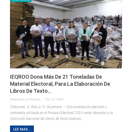
IEQROO Dona Más De 21 Toneladas De
Material Electoral, Para La Elaboración De
Libros De Texto…
Redaccion La Pancarta De Quintana Roo
Dic 12, 2024
Chetumal, Q. Roo; a 12 diciembre. – Documentación electoral y
cartonería utilizada en el Proceso Electoral 2024 serán donados a la
Comisión Nacional de Libros de Texto Gratuito
…
LEE MAS...