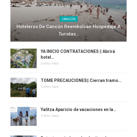
CANCÚN
Hoteleros De Cancún Reembolsan Hospedaje A
Turistas…
YA INICIO CONTRATACIONES || Abrirá
hotel…
5 años hace
TOME PRECAUCIONES|| Cierran tramo…
5 años hace
Yalitza Aparicio de vacaciones en la…
4 años hace