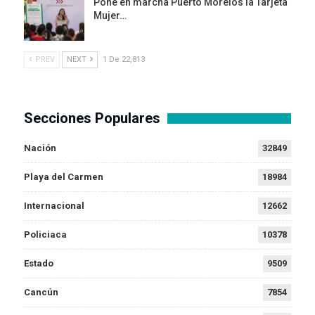
Pone en marcha Puerto Morelos la Tarjeta
Mujer…
PREV
NEXT
1 De 22,813
Secciones Populares
Nación
32849
Playa del Carmen
18984
Internacional
12662
Policiaca
10378
Estado
9509
Cancún
7854