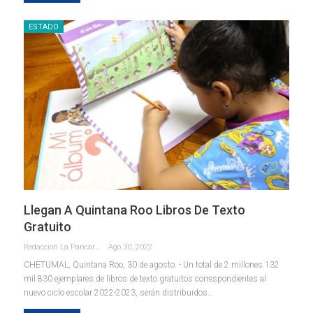
ESTADO
Llegan A Quintana Roo Libros De Texto
Gratuito
Redaccion La Pancarta De Quintana Roo
Ago 30, 2022
CHETUMAL, Quintana Roo, 30 de agosto. - Un total de 2 millones 132
mil 830 ejemplares de libros de texto gratuitos correspondientes al
nuevo ciclo escolar 2022-2023, serán distribuidos
…