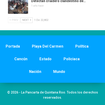
Detectan criadero clandestino de…
1 año hace
PREV
NEXT
1 De 22,802
Portada
Playa Del Carmen
Política
Cancún
Estado
Policiaca
Nación
Mundo
© 2026 - La Pancarta de Quintana Roo. Todos los derechos
reservados.