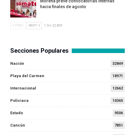
Morena prevé convocatorias internas
hacia finales de agosto
PREV
NEXT
1 De 22,803
Secciones Populares
Nación
32849
Playa del Carmen
18971
Internacional
12662
Policiaca
10365
Estado
9506
Cancún
7851