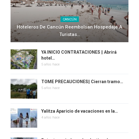
CANCÚN
Hoteleros De Cancún Reembolsan Hospedaje A
Turistas…
YA INICIO CONTRATACIONES || Abrirá
hotel…
5 años hace
TOME PRECAUCIONES|| Cierran tramo…
5 años hace
Yalitza Aparicio de vacaciones en la…
4 años hace