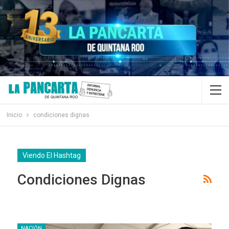
Inicio
condiciones dignas
Viendo El Hashtag
Condiciones Dignas
NACIÓN