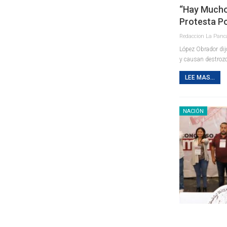
“Hay Muchos
Protesta P
López Obrador dijo
y causan destroz
LEE MAS...
NACIÓN