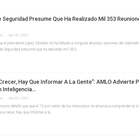
e Seguridad Presume Que Ha Realizado Mil 353 Reunion
Redaccion La Pancarta De Quintana Roo
Abr 30, 2024
ue el presidente López Obrador no ha faltado a ninguna de estas sesiones del Gabinet
de Seguridad presume que ha realizado mil 353…
Crecer, Hay Que Informar A La Gente”: AMLO Advierte 
 Inteligencia…
Redaccion La Pancarta De Quintana Roo
Abr 29, 2024
cano detalló que que el 70 por ciento de los mexicanos no alcanza a comprender la intel
a a crecer, hay que informar a la…