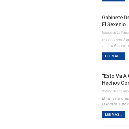
Gabinete D
El Sexenio
La SSPC detalló q
entrada Gabinete 
LEE MAS...
“Esto Va A 
Hechos Con
El mandatario mexi
La entrada “Esto v
LEE MAS...