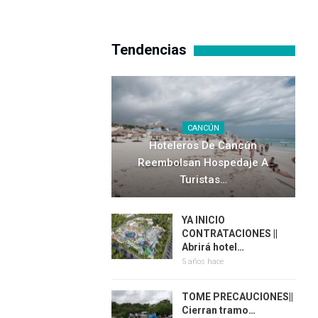
Tendencias
CANCÚN
Hoteleros De Cancún
Reembolsan Hospedaje A
Turistas…
YA INICIO
CONTRATACIONES ||
Abrirá hotel…
5 años hace
TOME PRECAUCIONES||
Cierran tramo…