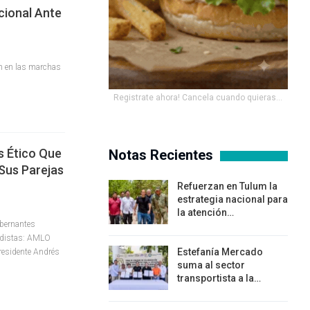
cional Ante
an en las marchas
Registrate ahora! Cancela cuando quieras...
 Ético Que
Notas Recientes
 Sus Parejas
Refuerzan en Tulum la
estrategia nacional para
la atención…
bernantes
tidistas: AMLO
Estefanía Mercado
residente Andrés
suma al sector
transportista a la…