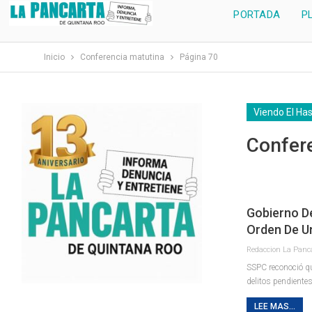
PORTADA
P
Inicio
Conferencia matutina
Página 70
Viendo El Ha
Confer
Gobierno D
Orden De U
SSPC reconoció qu
delitos pendiente
LEE MAS...