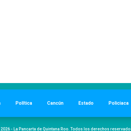
n
Política
Cancún
Estado
Policiaca
 2026 - La Pancarta de Quintana Roo. Todos los derechos reservado