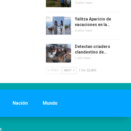
5 años hace
Yalitza Aparicio de
vacaciones en la…
4 años hace
Detectan criadero
clandestino de…
1 año hace
PREV
NEXT
1 De 22,805
Nación
Mundo
s.