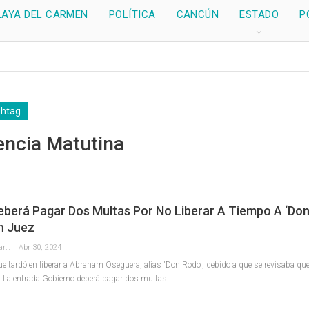
LAYA DEL CARMEN
POLÍTICA
CANCÚN
ESTADO
P
shtag
encia Matutina
eberá Pagar Dos Multas Por No Liberar A Tiempo A ‘Don
n Juez
Redaccion La Pancarta De Quintana Roo
Abr 30, 2024
e tardó en liberar a Abraham Oseguera, alias 'Don Rodo', debido a que se revisaba que
s La entrada Gobierno deberá pagar dos multas…