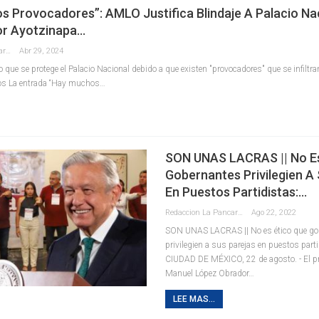
 Provocadores”: AMLO Justifica Blindaje A Palacio Na
or Ayotzinapa…
Redaccion La Pancarta De Quintana Roo
Abr 29, 2024
 que se protege el Palacio Nacional debido a que existen "provocadores" que se infiltr
os La entrada “Hay muchos…
SON UNAS LACRAS || No Es
Gobernantes Privilegien A
En Puestos Partidistas:…
Redaccion La Pancarta De Quintana Roo
Ago 22, 2022
SON UNAS LACRAS || No es ético que go
privilegien a sus parejas en puestos par
CIUDAD DE MÉXICO, 22 de agosto. - El p
Manuel López Obrador
…
LEE MAS...