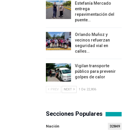
Estefanía Mercado
entrega
repavimentación del
puente…
Orlando Muñoz y
vecinos refuerzan
seguridad vial en
calles…
Vigilan transporte
público para prevenir
golpes de calor
PREV
NEXT
1 De 22,806
Secciones Populares
Nación
32849