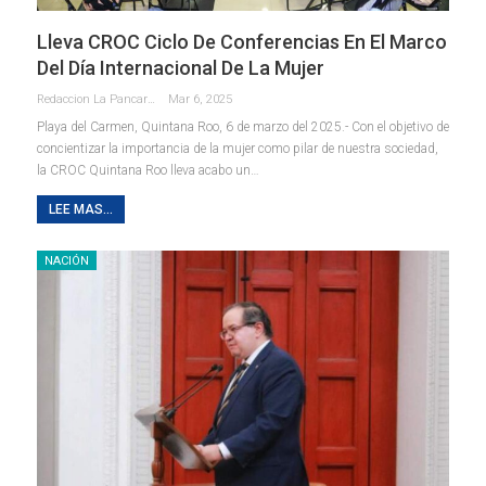
Lleva CROC Ciclo De Conferencias En El Marco
Del Día Internacional De La Mujer
Redaccion La Pancarta De Quintana Roo
Mar 6, 2025
Playa del Carmen, Quintana Roo, 6 de marzo del 2025.- Con el objetivo de
concientizar la importancia de la mujer como pilar de nuestra sociedad,
la CROC Quintana Roo lleva acabo un
…
LEE MAS...
NACIÓN