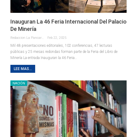
Inauguran La 46 Feria Internacional Del Palacio
De Minería
Redaccion La Pancarta De Quintana Roo
Feb 22, 2025
Mil 48 presentaciones editoriales, 102 conferencias, 47 lecturas
públicas y 25 mesas redondas forman parte de la Feria del Libro de
Minería La entrada Inauguran la 46 Feria…
LEE MAS...
NACIÓN