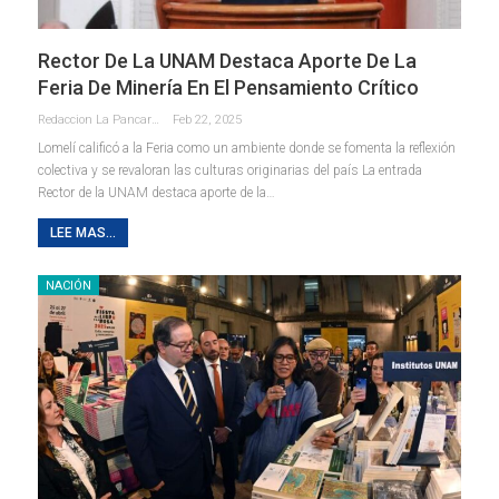
Rector De La UNAM Destaca Aporte De La
Feria De Minería En El Pensamiento Crítico
Redaccion La Pancarta De Quintana Roo
Feb 22, 2025
Lomelí calificó a la Feria como un ambiente donde se fomenta la reflexión
colectiva y se revaloran las culturas originarias del país La entrada
Rector de la UNAM destaca aporte de la…
LEE MAS...
NACIÓN