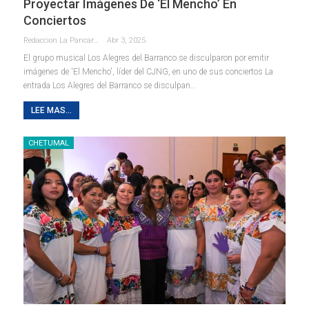
Proyectar Imágenes De ‘El Mencho’ En
Conciertos
Redaccion La Pancarta De Quintana Roo
Abr 3, 2025
El grupo musical Los Alegres del Barranco se disculparon por emitir
imágenes de 'El Mencho', líder del CJNG, en uno de sus conciertos La
entrada Los Alegres del Barranco se disculpan…
LEE MAS...
CHETUMAL