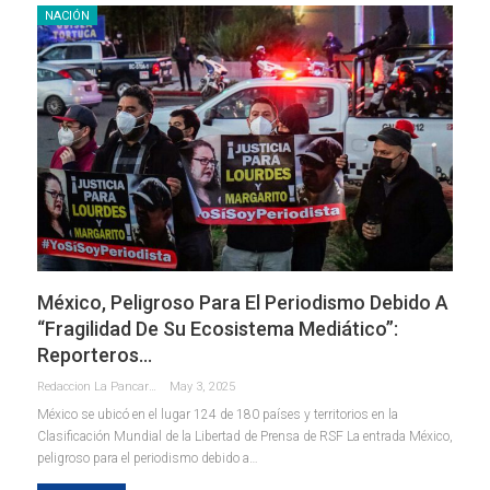
NACIÓN
México, Peligroso Para El Periodismo Debido A
“fragilidad De Su Ecosistema Mediático”:
Reporteros…
Redaccion La Pancarta De Quintana Roo
May 3, 2025
México se ubicó en el lugar 124 de 180 países y territorios en la
Clasificación Mundial de la Libertad de Prensa de RSF La entrada México,
peligroso para el periodismo debido a…