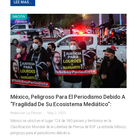
LEE MAS...
NACIÓN
México, Peligroso Para El Periodismo Debido A
“fragilidad De Su Ecosistema Mediático”:
Redaccion La Pancarta De Quintana Roo
May 2, 2025
México se ubicó en el lugar 124 de 180 países y territorios en la
Clasificación Mundial de la Libertad de Prensa de RSF La entrada México,
peligroso para el periodismo debido a…