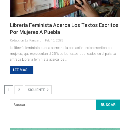
Librería Feminista Acerca Los Textos Escritos
Por Mujeres A Puebla
Redaccion La Pancarta De Quintana Roo
Feb 16, 2025
La librería feminista busca acercar a la población textos escritos por
mujeres, que representan el 25% de los textos publicados en el país La
entrada Librería feminista acerca los…
LEE MAS...
1
2
SIGUIENTE