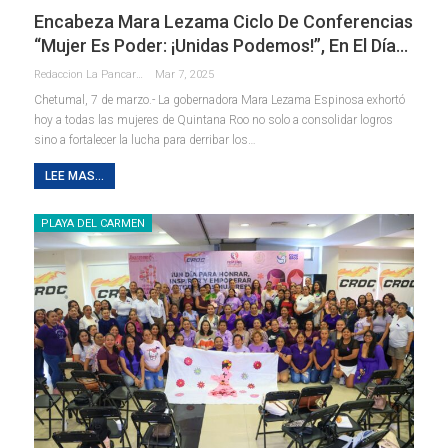
Encabeza Mara Lezama Ciclo De Conferencias
“Mujer Es Poder: ¡Unidas Podemos!”, En El Día…
Redaccion La Pancarta De Quintana Roo
Mar 7, 2025
Chetumal, 7 de marzo.- La gobernadora Mara Lezama Espinosa exhortó
hoy a todas las mujeres de Quintana Roo no solo a consolidar logros
sino a fortalecer la lucha para derribar los
…
LEE MAS...
PLAYA DEL CARMEN