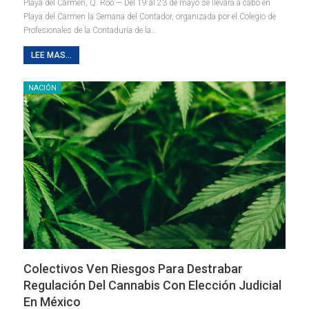
Playa del Carmen, Q. Roo.— Del 19 al 23 de mayo se llevará a cabo en
Playa del Carmen la Semana del Contador, organizada por el Colegio de
Profesionales de la Contaduría de la
…
LEE MAS...
NACIÓN
Colectivos Ven Riesgos Para Destrabar
Regulación Del Cannabis Con Elección Judicial
En México