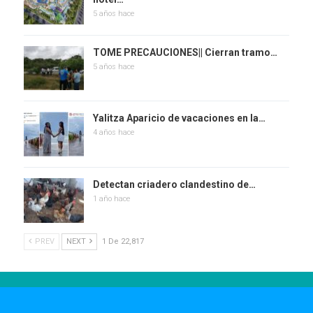
5 años hace
TOME PRECAUCIONES|| Cierran tramo…
5 años hace
Yalitza Aparicio de vacaciones en la…
4 años hace
Detectan criadero clandestino de…
1 año hace
PREV
NEXT
1 De 22,817