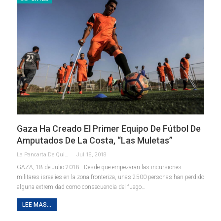
Gaza Ha Creado El Primer Equipo De Fútbol De
Amputados De La Costa, “Las Muletas”
La Pancarta De Quintana Roo
Jul 18, 2018
GAZA, 18 de Julio 2018.- Desde que empezaran las incursiones
militares israelíes en la zona fronteriza, unas 2500 personas han perdido
alguna extremidad como consecuencia del fuego…
LEE MAS...