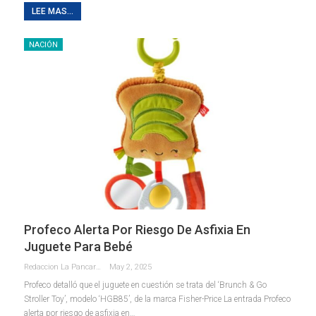
LEE MAS...
NACIÓN
Profeco Alerta Por Riesgo De Asfixia En
Juguete Para Bebé
Redaccion La Pancarta De Quintana Roo
May 2, 2025
Profeco detalló que el juguete en cuestión se trata del ‘Brunch & Go
Stroller Toy’, modelo ‘HGB85’, de la marca Fisher-Price La entrada Profeco
alerta por riesgo de asfixia en…