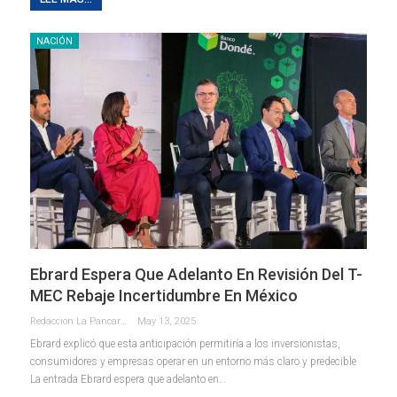
NACIÓN
Ebrard Espera Que Adelanto En Revisión Del T-
MEC Rebaje Incertidumbre En México
Redaccion La Pancarta De Quintana Roo
May 13, 2025
Ebrard explicó que esta anticipación permitiría a los inversionistas,
consumidores y empresas operar en un entorno más claro y predecible
La entrada Ebrard espera que adelanto en…