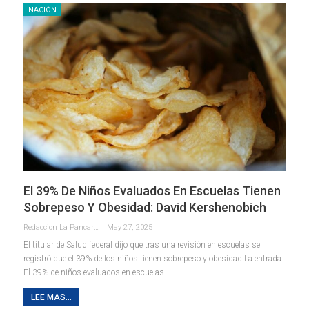
NACIÓN
El 39% De Niños Evaluados En Escuelas Tienen
Sobrepeso Y Obesidad: David Kershenobich
Redaccion La Pancarta De Quintana Roo
May 27, 2025
El titular de Salud federal dijo que tras una revisión en escuelas se
registró que el 39% de los niños tienen sobrepeso y obesidad La entrada
El 39% de niños evaluados en escuelas…
LEE MAS...