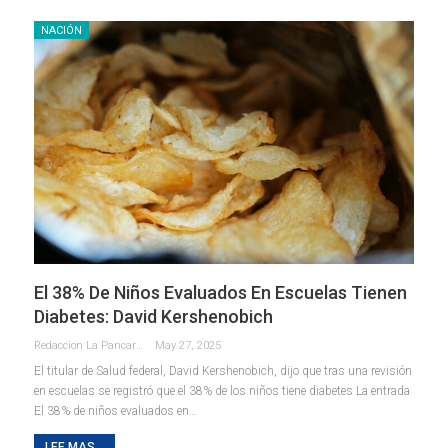
NACIÓN
El 38% De Niños Evaluados En Escuelas Tienen
Diabetes: David Kershenobich
Redaccion La Pancarta De Quintana Roo
May 27, 2025
El titular de Salud federal, David Kershenobich, dijo que tras una revisión
en escuelas se registró que el 38% de los niños tiene diabetes La entrada
El 38% de niños evaluados en…
LEE MAS...