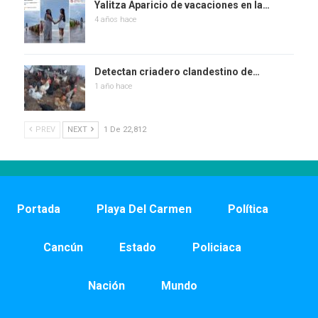
Yalitza Aparicio de vacaciones en la…
4 años hace
Detectan criadero clandestino de…
1 año hace
PREV
NEXT
1 De 22,812
Portada
Playa Del Carmen
Política
Cancún
Estado
Policiaca
Nación
Mundo