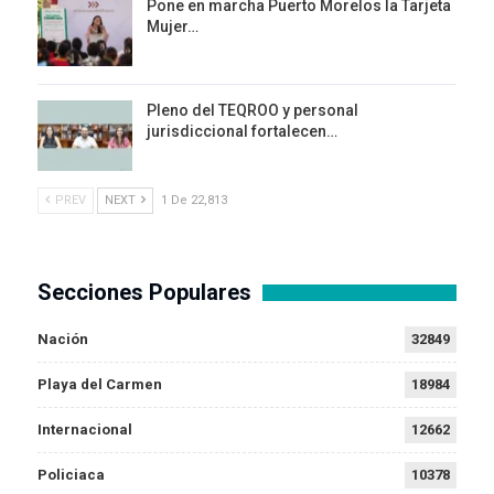
Pone en marcha Puerto Morelos la Tarjeta
Mujer…
Pleno del TEQROO y personal
jurisdiccional fortalecen…
PREV
NEXT
1 De 22,813
Secciones Populares
Nación
32849
Playa del Carmen
18984
Internacional
12662
Policiaca
10378