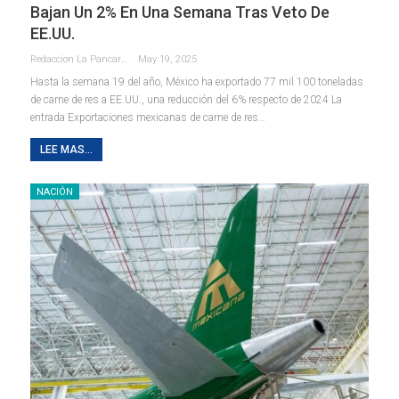
Bajan Un 2% En Una Semana Tras Veto De
EE.UU.
Redaccion La Pancarta De Quintana Roo
May 19, 2025
Hasta la semana 19 del año, México ha exportado 77 mil 100 toneladas
de carne de res a EE.UU., una reducción del 6% respecto de 2024 La
entrada Exportaciones mexicanas de carne de res…
LEE MAS...
NACIÓN