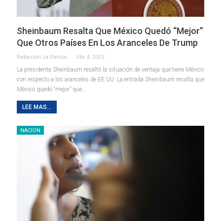
Sheinbaum Resalta Que México Quedó “mejor”
Que Otros Países En Los Aranceles De Trump
Redaccion La Pancarta De Quintana Roo
Abr 4, 2025
La presidenta Sheinbaum resaltó la situación de ventaja que tiene México
con respecto a los aranceles de EE.UU. La entrada Sheinbaum resalta que
México quedó “mejor” que…
LEE MAS...
NACIÓN