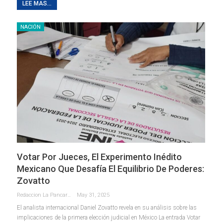
LEE MAS...
NACIÓN
Votar Por Jueces, El Experimento Inédito
Mexicano Que Desafía El Equilibrio De Poderes:
Zovatto
Redaccion La Pancarta De Quintana Roo
May 31, 2025
El analista internacional Daniel Zovatto revela en su análisis sobre las
implicaciones de la primera elección judicial en México La entrada Votar