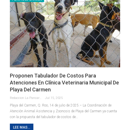
Proponen Tabulador De Costos Para
Atenciones En Clínica Veterinaria Municipal De
Playa Del Carmen
Redaccion La Pancarta De Quintana Roo
Jul 15, 2025
Playa del Carmen, Q. Roo, 14 de julio de 2025.– La Coordinación de
Atención Animal Asistencia y Zoonosis de Playa del Carmen ya cuenta
con la propuesta del tabulador de costos de
…
LEE MAS...