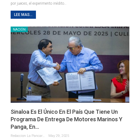
por jueces, el experimento inédito…
LEE MAS...
NACIÓN
Sinaloa Es El Único En El País Que Tiene Un
Programa De Entrega De Motores Marinos Y
Panga, En…
Redaccion La Pancarta De Quintana Roo
May 29, 2025