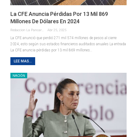
La CFE Anuncia Pérdidas Por 13 Mil 869
Millones De Dólares En 2024
Redaccion La Pancarta De Quintana Roo
Abr 25, 2025
La CFE anunció que perdió 271 mil 574 millones de pesos al cierre
2024, esto según sus estados financieros auditados anuales La entrada
La CFE anuncia pérdidas por 13 mil 869 millones…
LEE MAS...
NACIÓN