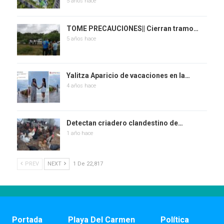
5 años hace
TOME PRECAUCIONES|| Cierran tramo…
5 años hace
Yalitza Aparicio de vacaciones en la…
4 años hace
Detectan criadero clandestino de…
1 año hace
PREV
NEXT
1 De 22,817
Portada
Playa Del Carmen
Política