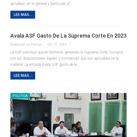
aprueban, en lo general y particular, el…
LEE MAS...
Avala ASF Gasto De La Suprema Corte En 2023
Redaccion La Pancarta De Quintana Roo
Oct 31, 2024
La ASF concluyó que en términos generales la Suprema Corte "cumplió
con las disposiciones legales y normativas que son aplicables en la
materia" La entrada Avala ASF gasto de la…
LEE MAS...
POLÍTICA