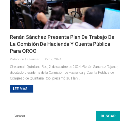
Renán Sánchez Presenta Plan De Trabajo De
La Comisión De Hacienda Y Cuenta Pública
Para QROO
Redaccion La Pancarta De Quintana Roo
Oct 2, 2024
Chetumal, Quintana Roo, 2 de octubre de 2024.-Renán Sánchez Tajonar,
diputado presidente de la Comisión de Hacienda y Cuenta Pública del
Congreso de Quintana Roo, presentó su Plan
…
LEE MAS...