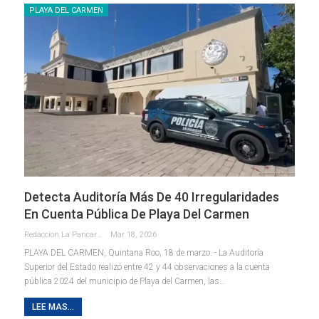
PLAYA DEL CARMEN
Detecta Auditoría Más De 40 Irregularidades
En Cuenta Pública De Playa Del Carmen
Redaccion La Pancarta De Quintana Roo
Mar 18, 2026
PLAYA DEL CARMEN, Quintana Roo, 18 de marzo. - La Auditoría
Superior del Estado realizó entre 42 y 44 observaciones a la cuenta
pública 2024 del municipio de Playa del Carmen, las
…
LEE MAS...