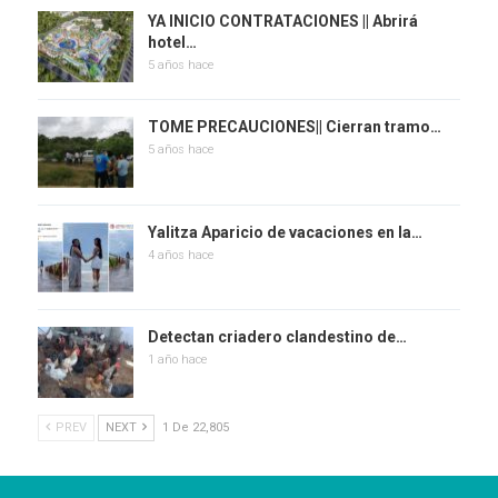
YA INICIO CONTRATACIONES || Abrirá
hotel…
5 años hace
TOME PRECAUCIONES|| Cierran tramo…
5 años hace
Yalitza Aparicio de vacaciones en la…
4 años hace
Detectan criadero clandestino de…
1 año hace
PREV
NEXT
1 De 22,805