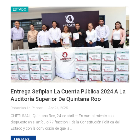
ESTADO
Entrega Sefiplan La Cuenta Pública 2024 A La
Auditoría Superior De Quintana Roo
Redaccion La Pancarta De Quintana Roo
Abr 24, 2025
CHETUMAL, Quintana Roo, 24 de abril.— En cumplimiento a lo
dispuesto en el artículo 77 fracción I, de la Constitución Política del
Estado y con la convicción de que la
…
LEE MAS...