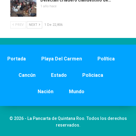
Detectan criadero clandestino de…
1 año hace
PREV
NEXT
1 De 22,806
Portada
Playa Del Carmen
Política
Cancún
Estado
Policiaca
Nación
Mundo
© 2026 - La Pancarta de Quintana Roo. Todos los derechos
reservados.