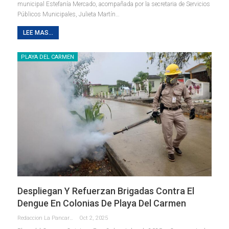
municipal Estefanía Mercado, acompañada por la secretaria de Servicios
Públicos Municipales, Julieta Martín
…
LEE MAS...
PLAYA DEL CARMEN
Despliegan Y Refuerzan Brigadas Contra El
Dengue En Colonias De Playa Del Carmen
Redaccion La Pancarta De Quintana Roo
Oct 2, 2025