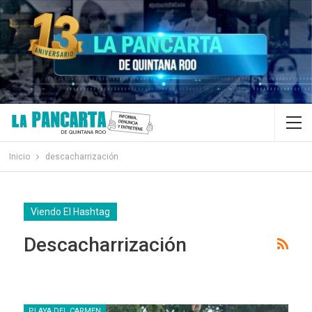
Inicio
descacharrización
Viendo El Hashtag
Descacharrización
PLAYA DEL CARMEN