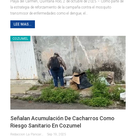
Playa del Carmen, Quintana Roo, 2 de octubre de 2025.– Como parte de
la estrategia de reforzamiento de la campaña contra el mosquito
transmisor de enfermedades como el dengue, el
…
LEE MAS...
COZUMEL
Señalan Acumulación De Cacharros Como
Riesgo Sanitario En Cozumel
Redaccion La Pancarta De Quintana Roo
Sep 19, 2025