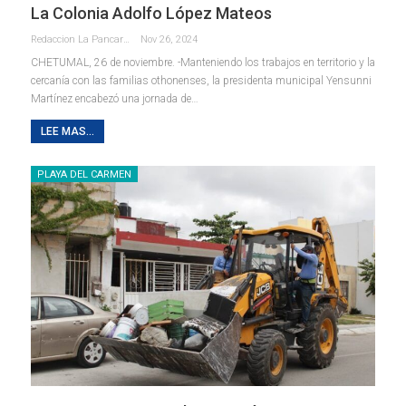
La Colonia Adolfo López Mateos
Redaccion La Pancarta De Quintana Roo
Nov 26, 2024
CHETUMAL, 26 de noviembre. -Manteniendo los trabajos en territorio y la
cercanía con las familias othonenses, la presidenta municipal Yensunni
Martínez encabezó una jornada de
…
LEE MAS...
PLAYA DEL CARMEN