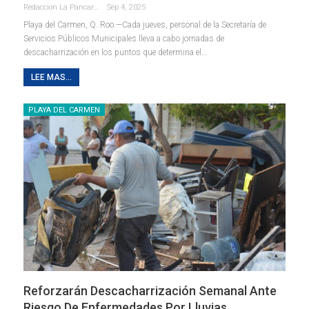
Redaccion La Pancarta De Quintana Roo
Sep 4, 2025
Playa del Carmen, Q. Roo.—Cada jueves, personal de la Secretaría de
Servicios Públicos Municipales lleva a cabo jornadas de
descacharrización en los puntos que determina el
…
LEE MAS...
PLAYA DEL CARMEN
Reforzarán Descacharrización Semanal Ante
Riesgo De Enfermedades Por Lluvias