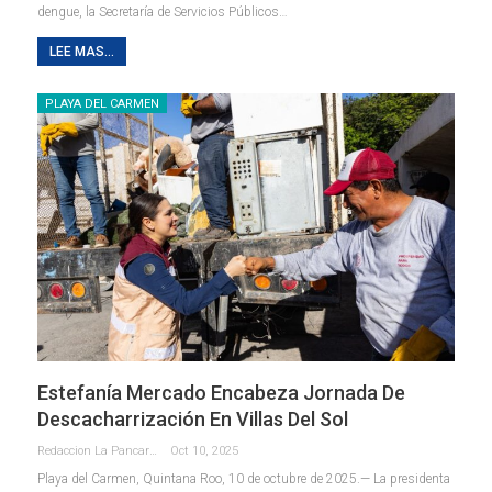
dengue, la Secretaría de Servicios Públicos
…
LEE MAS...
PLAYA DEL CARMEN
Estefanía Mercado Encabeza Jornada De
Descacharrización En Villas Del Sol
Redaccion La Pancarta De Quintana Roo
Oct 10, 2025
Playa del Carmen, Quintana Roo, 10 de octubre de 2025.— La presidenta