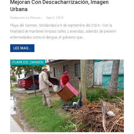
Mejoran Con Descacharrización, Imagen
Urbana
Redaccion La Pancarta De Quintana Roo
Sep 9, 2024
Playa del Carmen, Solidaridad a 9 de septiembre del 2024.- Con la
finalidad de mantener limpias calles y avenidas, además de prevenir
enfermedades como el dengue, el gobierno que
…
LEE MAS...
PLAYA DEL CARMEN