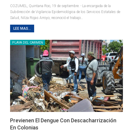
COZUMEL, Quintana Roo, 19 de septiembre. - La encargada de la
Subdirección de Vigilancia Epidemiológica de los Servicios Estatales de
Salud, Nilza Rojas Arroyo, reconoció el trabajo
…
LEE MAS...
PLAYA DEL CARMEN
Previenen El Dengue Con Descacharrización
En Colonias