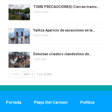
TOME PRECAUCIONES|| Cierran tramo…
5 años hace
Yalitza Aparicio de vacaciones en la…
4 años hace
Detectan criadero clandestino de…
1 año hace
PREV
NEXT
1 De 22,805
Portada
Playa Del Carmen
Política