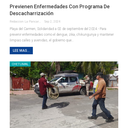
Previenen Enfermedades Con Programa De
Descacharrización
Redaccion La Pancarta De Quintana Roo
Sep 2, 2024
Playa del Carmen, Solidaridad a 02 de septiembre del 2024.- Para
prevenir enfermedades como el dengue, zika, chikungunya y mantener
limpias calles y avenidas, el gobierno que
…
LEE MAS...
CHETUMAL