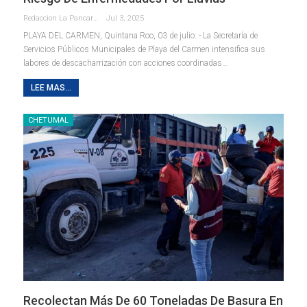
Redaccion La Pancarta De Quintana Roo
Jul 3, 2025
PLAYA DEL CARMEN, Quintana Roo, 03 de julio. - La Secretaría de
Servicios Públicos Municipales de Playa del Carmen intensifica sus
labores de descacharrización con acciones coordinadas
…
LEE MAS...
CHETUMAL
Recolectan Más De 60 Toneladas De Basura En