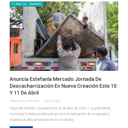
PLAYA DEL CARMEN
Anuncia Estefanía Mercado Jornada De
Descacharrización En Nueva Creación Este 10
Y 11 De Abril
Redaccion La Pancarta De Quintana Roo
Abr 8, 2026
Playa del Carmen, Quintana Roo, 8 de abril de 2026.— La presidenta
municipal Estefanía Mercado anunció la realización de un operativo
especial de descacharrización en la colonia
…