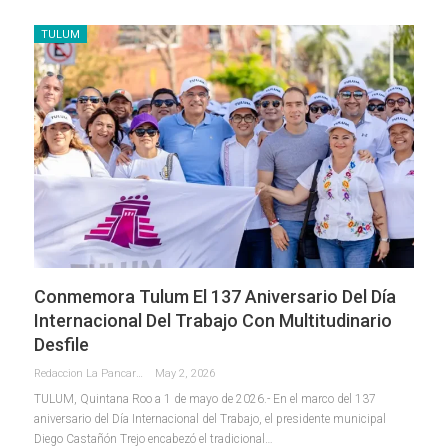
TULUM
Conmemora Tulum El 137 Aniversario Del Día
Internacional Del Trabajo Con Multitudinario
Desfile
Redaccion La Pancarta De Quintana Roo
May 2, 2026
TULUM, Quintana Roo a 1 de mayo de 2026.- En el marco del 137
aniversario del Día Internacional del Trabajo, el presidente municipal
Diego Castañón Trejo encabezó el tradicional
…