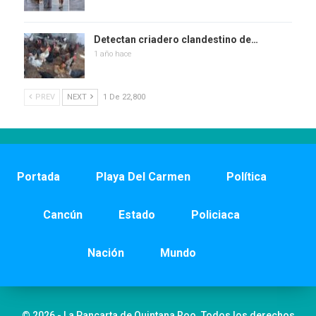
Detectan criadero clandestino de…
1 año hace
PREV
NEXT
1 De 22,800
Portada
Playa Del Carmen
Política
Cancún
Estado
Policiaca
Nación
Mundo
© 2026 - La Pancarta de Quintana Roo. Todos los derechos