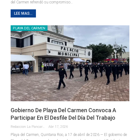
del Carmen refrendó su compromiso
…
LEE MAS...
PLAYA DEL CARMEN
Gobierno De Playa Del Carmen Convoca A
Participar En El Desfile Del Día Del Trabajo
Redaccion La Pancarta De Quintana Roo
Abr 17, 2026
Playa del Carmen, Quintana Roo, a 17 de abril de 2026.— El gobierno de