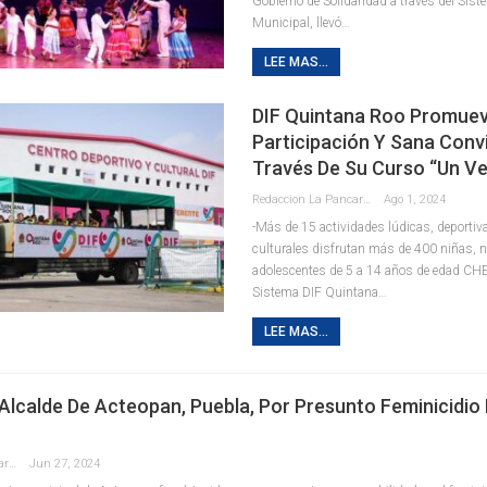
Gobierno de Solidaridad a través del Sis
Municipal, llevó
…
LEE MAS...
DIF Quintana Roo Promue
Participación Y Sana Conv
Través De Su Curso “Un V
Redaccion La Pancarta De Quintana Roo
Ago 1, 2024
-Más de 15 actividades lúdicas, deportiva
culturales disfrutan más de 400 niñas, n
adolescentes de 5 a 14 años de edad
CHE
Sistema DIF Quintana
…
LEE MAS...
Alcalde De Acteopan, Puebla, Por Presunto Feminicidio
Redaccion La Pancarta De Quintana Roo
Jun 27, 2024