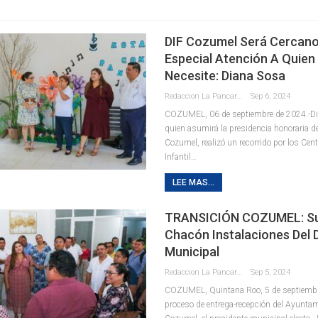
DIF Cozumel Será Cercan
Especial Atención A Quien
Necesite: Diana Sosa
Redaccion La Pancarta De Quintana Roo
Sep 6, 2024
COZUMEL, 06 de septiembre de 2024.-Di
quien asumirá la presidencia honoraria d
Cozumel, realizó un recorrido por los Cent
Infantil
…
LEE MAS...
TRANSICIÓN COZUMEL: Su
Chacón Instalaciones Del 
Municipal
Redaccion La Pancarta De Quintana Roo
Sep 5, 2024
COZUMEL, Quintana Roo, 5 de septiembre
proceso de entrega-recepción del Ayuntam