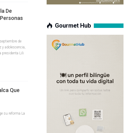
la De
Y Personas
Gourmet Hub
 septiembre de
z y adolescencia,
 presidenta Lili
alca Que
rge su reforma La