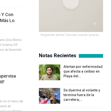
o Y Con
 Más Lo
Registrate ahora! Cancela cuando quieras...
ana Sosa Blanco,
el Sistema DIF
ros de Desarrollo
Notas Recientes
Alertan por enfermedad
que afecta a ceibas en
pervisa
Playa del…
DIF
Se duerme al volante y
termina fuera de la
carretera;…
.-En el marco del
iento de