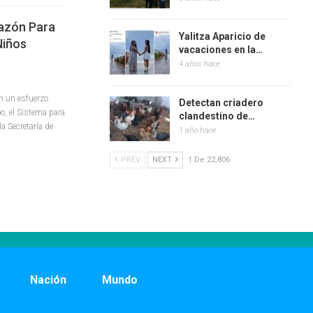
razón Para
Yalitza Aparicio de
Niños
vacaciones en la…
4 años hace
n un esfuerzo
Detectan criadero
o, el Sistema para
clandestino de…
la Secretaría de
1 año hace
PREV
NEXT
1 De 22,806
Nación
Mundo