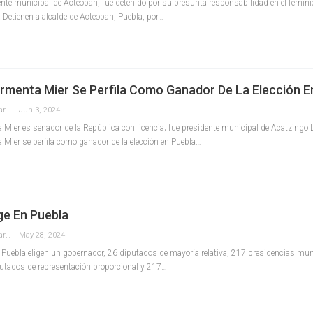
dente municipal de Acteopan, fue detenido por su presunta responsabilidad en el femini
 Detienen a alcalde de Acteopan, Puebla, por…
Armenta Mier Se Perfila Como Ganador De La Elección E
Redaccion La Pancarta De Quintana Roo
Jun 3, 2024
 Mier es senador de la República con licencia; fue presidente municipal de Acatzingo 
 Mier se perfila como ganador de la elección en Puebla…
ge En Puebla
Redaccion La Pancarta De Quintana Roo
May 28, 2024
 Puebla eligen un gobernador, 26 diputados de mayoría relativa, 217 presidencias mun
putados de representación proporcional y 217…