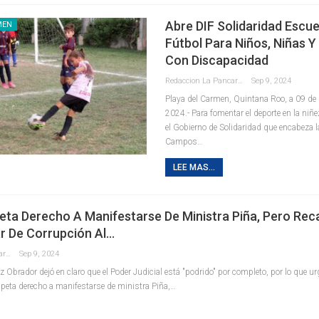
Abre DIF Solidaridad Escue
MEN
Fútbol Para Niños, Niñas 
Con Discapacidad
Redaccion La Pancarta De Quintana Roo
Sep 9, 2024
Playa del Carmen, Quintana Roo, a 09 de
2024.- Para fomentar el deporte en la niñe
el Gobierno de Solidaridad que encabeza la
Campos
…
LEE MAS...
ta Derecho A Manifestarse De Ministra Piña, Pero Rec
r De Corrupción Al…
Redaccion La Pancarta De Quintana Roo
Sep 9, 2024
z Obrador dejó en claro que el Poder Judicial está "podrido" por completo, por lo que u
eta derecho a manifestarse de ministra Piña,…