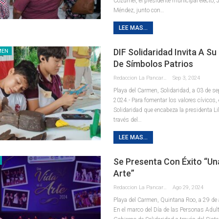
Cozumel, el presidente municipal electo,
Méndez, junto con
…
LEE MAS...
DIF Solidaridad Invita A S
MEN
De Símbolos Patrios
Redaccion La Pancarta De Quintana Roo
Sep 3, 2024
Playa del Carmen, Solidaridad, a 03 de se
2024.- Para fomentar los valores cívicos, 
Solidaridad que encabeza la presidenta L
través del
…
LEE MAS...
Se Presenta Con Éxito “Una
Arte”
Redaccion La Pancarta De Quintana Roo
Ago 29, 2024
Playa del Carmen, Quintana Roo, a 29 de 
En el marco del Día de las Personas Adul