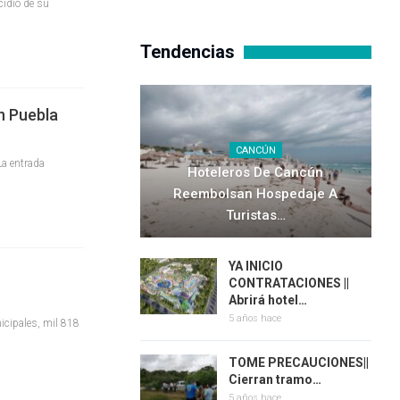
cidio de su
Tendencias
n Puebla
CANCÚN
La entrada
Hoteleros De Cancún
Reembolsan Hospedaje A
Turistas…
YA INICIO
CONTRATACIONES ||
Abrirá hotel…
5 años hace
icipales, mil 818
TOME PRECAUCIONES||
Cierran tramo…
5 años hace