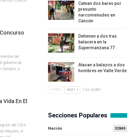
 José Luis Chacón
Catean dos bares por
presunto
narcomenudeo en
Cancún
u Concurso
Detienen a dos tras
balacera en la
Supermanzana 77
ptiembre del
el gobierno de
Atacan a balazos a dos
ili Campos, a
hombres en Valle Verde
PREV
NEXT
1 De 22,807
 Vida En El
Secciones Populares
agosto del 2024.-
Nación
32849
tas Mayores, el