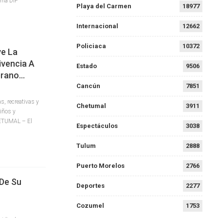
tema DIF
Playa del Carmen
18977
Internacional
12662
Policiaca
10372
ve La
ivencia A
Estado
9506
erano…
Cancún
7851
s, recreativas y
Chetumal
3911
iños y
TUMAL – El
Espectáculos
3038
Tulum
2888
Puerto Morelos
2766
 De Su
Deportes
2277
Cozumel
1753