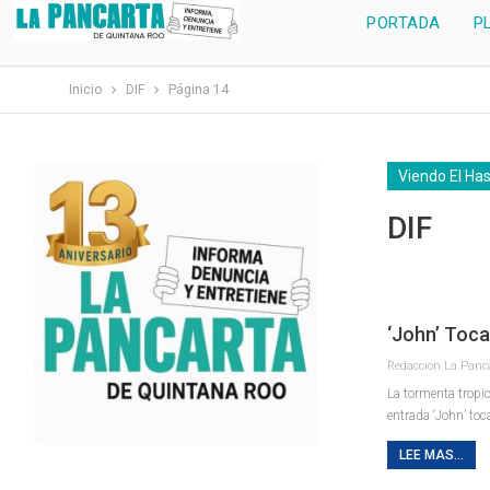
PORTADA
P
Inicio
DIF
Página 14
Viendo El Ha
DIF
‘John’ Toc
La tormenta tropi
entrada ‘John’ to
LEE MAS...