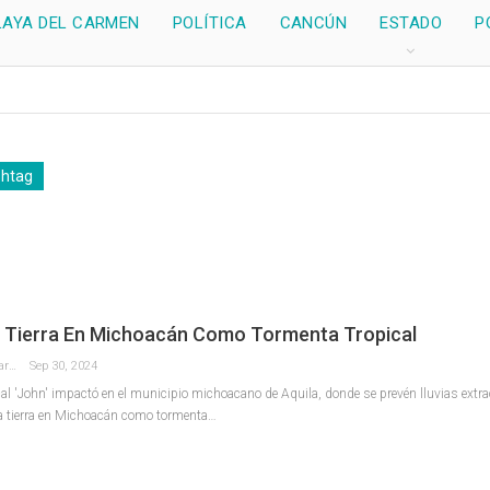
LAYA DEL CARMEN
POLÍTICA
CANCÚN
ESTADO
P
shtag
a Tierra En Michoacán Como Tormenta Tropical
Redaccion La Pancarta De Quintana Roo
Sep 30, 2024
cal 'John' impactó en el municipio michoacano de Aquila, donde se prevén lluvias extra
ca tierra en Michoacán como tormenta…