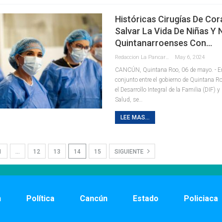
Históricas Cirugías De Co
Salvar La Vida De Niñas Y 
Quintanarroenses Con…
Redaccion La Pancarta De Quintana Roo
May 6, 2024
CANCÚN, Quintana Roo, 06 de mayo. - E
conjunto entre el gobierno de Quintana Ro
el Desarrollo Integral de la Familia (DIF) y 
Salud, se
…
LEE MAS...
1
…
12
13
14
15
SIGUIENTE
n
Política
Cancún
Estado
Policiaca