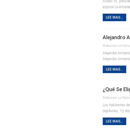
Álvaro 'N', presi
esposa La entrada
LEE MAS...
Alejandro 
Alejandro Armenta
Alejandro Armenta
LEE MAS...
¿Qué Se Eli
Los habitantes de
regidurías, 15 di
LEE MAS...