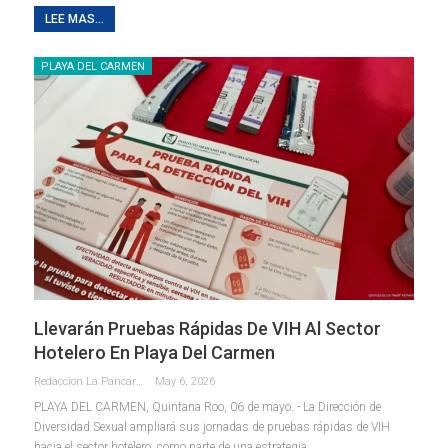
LEE MAS...
PLAYA DEL CARMEN
Llevarán Pruebas Rápidas De VIH Al Sector
Hotelero En Playa Del Carmen
Redaccion La Pancarta De Quintana Roo
May 6, 2026
PLAYA DEL CARMEN, Quintana Roo, 06 de mayo. - La Dirección de
Diversidad Sexual ampliará sus jornadas de pruebas rápidas de VIH
hacia el sector hotelero, como parte de una estrategia
…