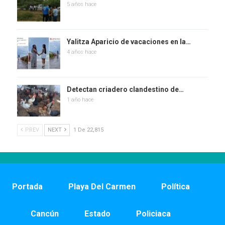
5 años hace
Yalitza Aparicio de vacaciones en la…
4 años hace
Detectan criadero clandestino de…
1 año hace
PREV
NEXT
1 De 22,815
Portada
Playa Del Carmen
Política
Cancún
Estado
Policiaca