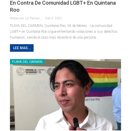
En Contra De Comunidad LGBT+ En Quintana
Roo
Redaccion La Pancarta De Quintana Roo
Feb 4, 2025
PLAYA DEL CARMEN, Quintana Roo, 04 de febrero. - La comunidad
LGBT+ en Quintana Roo sigue enfrentando violaciones a sus derechos
humanos, siendo el caso más reciente el de una persona
…
LEE MAS...
PLAYA DEL CARMEN