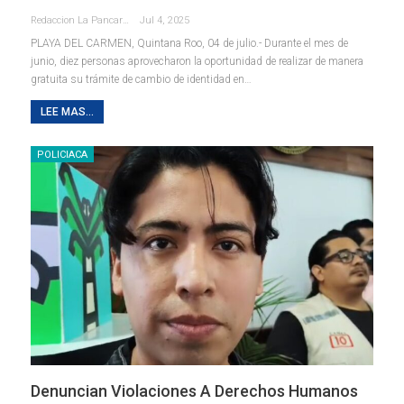
Redaccion La Pancarta De Quintana Roo
Jul 4, 2025
PLAYA DEL CARMEN, Quintana Roo, 04 de julio.- Durante el mes de
junio, diez personas aprovecharon la oportunidad de realizar de manera
gratuita su trámite de cambio de identidad en
…
LEE MAS...
POLICIACA
Denuncian Violaciones A Derechos Humanos