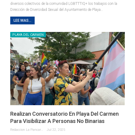
diversos colectivos de la comunidad LGBTTTIQ+ los trabajos con la
Dirección de Diversidad Sexual del Ayuntamiento de Playa
…
LEE MAS...
PLAYA DEL CARMEN
Realizan Conversatorio En Playa Del Carmen
Para Visibilizar A Personas No Binarias
Redaccion La Pancarta De Quintana Roo
Jul 22, 2025