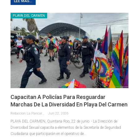
LEE MAS...
PLAYA DEL CARMEN
Capacitan A Policías Para Resguardar
Marchas De La Diversidad En Playa Del Carmen
Redaccion La Pancarta De Quintana Roo
Jun 22, 2026
PLAYA DEL CARMEN, Quintana Roo, 22 de junio. - La Dirección de
Diversidad Sexual capacita a elementos de la Secretaría de Seguridad
Ciudadana que participarán en el operativo de
…