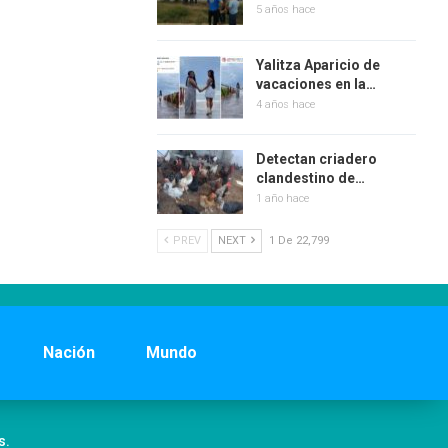
5 años hace
Yalitza Aparicio de
vacaciones en la…
4 años hace
Detectan criadero
clandestino de…
1 año hace
PREV
NEXT
1 De 22,799
Nación
Mundo
s.