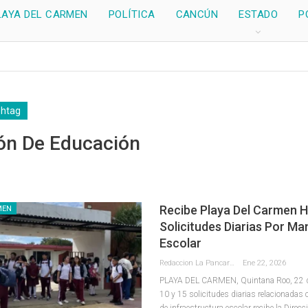
LAYA DEL CARMEN
POLÍTICA
CANCÚN
ESTADO
P
shtag
ión De Educación
Recibe Playa Del Carmen H
MEN
Solicitudes Diarias Por M
Escolar
Redaccion La Pancarta De Quintana Roo
Ene 22, 2026
PLAYA DEL CARMEN, Quintana Roo, 22 de 
10 y 15 solicitudes diarias relacionadas
de infraestructura escolar recibe la Direc