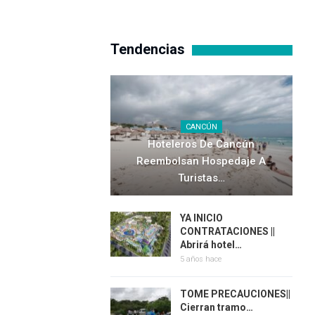
Tendencias
CANCÚN
Hoteleros De Cancún
Reembolsan Hospedaje A
Turistas…
YA INICIO
CONTRATACIONES ||
Abrirá hotel…
5 años hace
TOME PRECAUCIONES||
Cierran tramo…