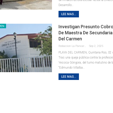
Desarrollo
…
LEE MAS...
Investigan Presunto Cobr
MEN
De Maestra De Secundaria
Del Carmen
Redaccion La Pancarta De Quintana Roo
Sep 2, 2025
PLAYA DEL CARMEN, Quintana Roo, 02 de
Tras una queja pública contra la profeso
Yessica Góngora, del turno matutino de l
“Edmundo Villalba
…
LEE MAS...