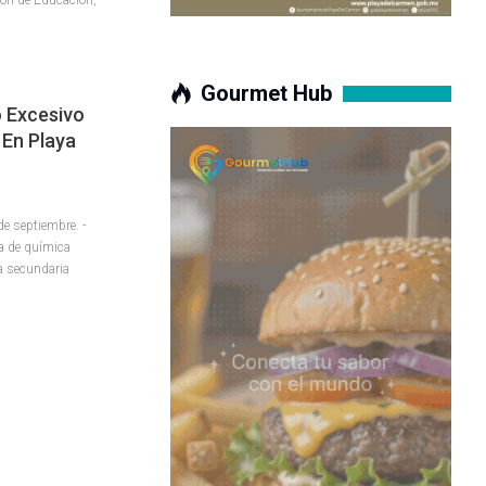
Gourmet Hub
o Excesivo
 En Playa
 septiembre. -
ra de química
a secundaria