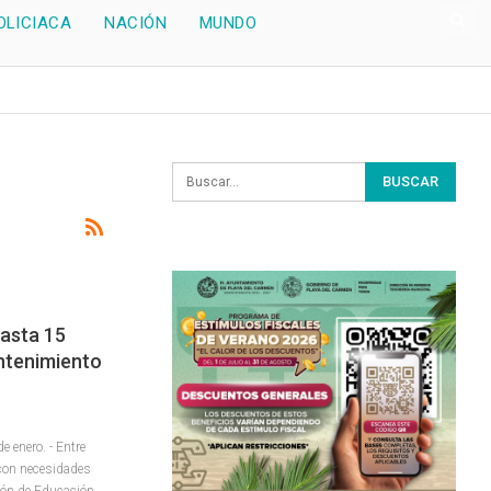
OLICIACA
NACIÓN
MUNDO
asta 15
antenimiento
enero. - Entre
 con necesidades
ción de Educación,