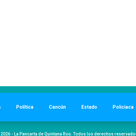
n
Política
Cancún
Estado
Policiaca
 2026 - La Pancarta de Quintana Roo. Todos los derechos reservado