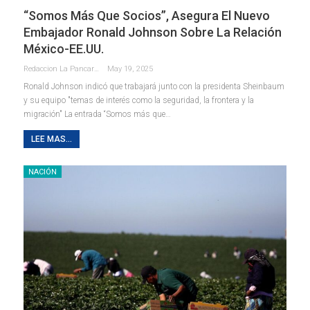
“Somos Más Que Socios”, Asegura El Nuevo
Embajador Ronald Johnson Sobre La Relación
México-EE.UU.
Redaccion La Pancarta De Quintana Roo
May 19, 2025
Ronald Johnson indicó que trabajará junto con la presidenta Sheinbaum
y su equipo "temas de interés como la seguridad, la frontera y la
migración" La entrada “Somos más que…
LEE MAS...
NACIÓN