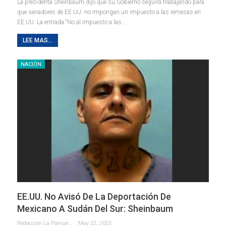
La presidenta Sheinbaum dijo que su Gobierno seguirá trabajando para
que senadores de EE.UU. no impongan un impuesto a las remesas en
EE.UU. La entrada “No al impuesto a las…
LEE MAS...
NACIÓN
EE.UU. No Avisó De La Deportación De
Mexicano A Sudán Del Sur: Sheinbaum
Redaccion La Pancarta De Quintana Roo
May 22, 2025