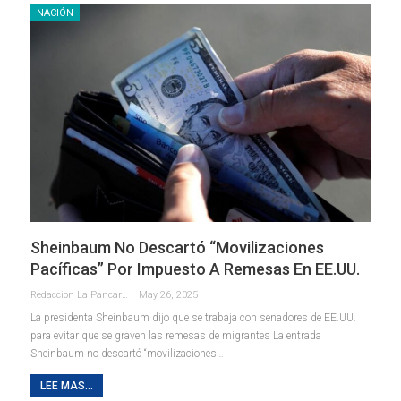
NACIÓN
Sheinbaum No Descartó “movilizaciones
Pacíficas” Por Impuesto A Remesas En EE.UU.
Redaccion La Pancarta De Quintana Roo
May 26, 2025
La presidenta Sheinbaum dijo que se trabaja con senadores de EE.UU.
para evitar que se graven las remesas de migrantes La entrada
Sheinbaum no descartó “movilizaciones…
LEE MAS...