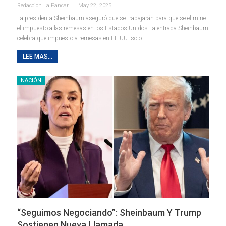
Redaccion La Pancarta De Quintana Roo
May 22, 2025
La presidenta Sheinbaum aseguró que se trabajarán para que se elimine
el impuesto a las remesas en los Estados Unidos La entrada Sheinbaum
celebra que impuesto a remesas en EE.UU. solo…
LEE MAS...
NACIÓN
“Seguimos Negociando”: Sheinbaum Y Trump
Sostienen Nueva Llamada