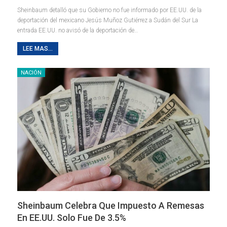
Sheinbaum detalló que su Gobierno no fue informado por EE.UU. de la
deportación del mexicano Jesús Muñoz Gutiérrez a Sudán del Sur La
entrada EE.UU. no avisó de la deportación de…
LEE MAS...
NACIÓN
Sheinbaum Celebra Que Impuesto A Remesas
En EE.UU. Solo Fue De 3.5%