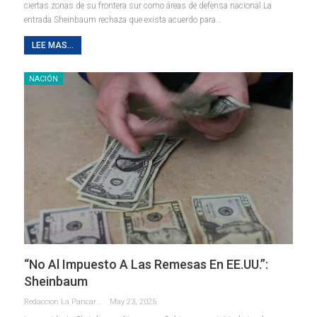
ciertas zonas de su frontera sur como áreas de defensa nacional La
entrada Sheinbaum rechaza que exista acuerdo para…
LEE MAS...
NACIÓN
“No Al Impuesto A Las Remesas En EE.UU.”:
Sheinbaum
Redaccion La Pancarta De Quintana Roo
May 23, 2025