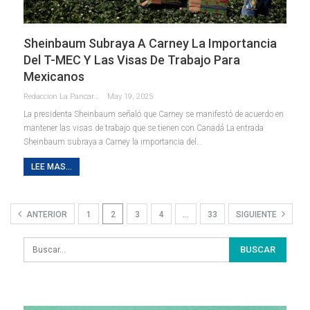
Sheinbaum Subraya A Carney La Importancia
Del T-MEC Y Las Visas De Trabajo Para
Mexicanos
Redaccion La Pancarta De Quintana Roo
May 19, 2025
La presidenta Sheinbaum señaló que Carney se manifestó de acuerdo en
mantener las visas de trabajo que se tienen con Canadá La entrada
Sheinbaum subraya a Carney la importancia del…
LEE MAS...
ANTERIOR
1
2
3
4
…
33
SIGUIENTE