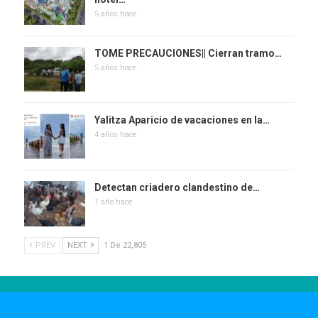
5 años hace
TOME PRECAUCIONES|| Cierran tramo…
5 años hace
Yalitza Aparicio de vacaciones en la…
4 años hace
Detectan criadero clandestino de…
1 año hace
PREV
NEXT
1 De 22,805