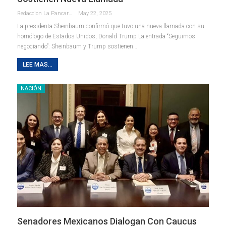
Redaccion La Pancarta De Quintana Roo
May 22, 2025
La presidenta Sheinbaum confirmó que tuvo una nueva llamada con su
homólogo de Estados Unidos, Donald Trump La entrada “Seguimos
negociando”: Sheinbaum y Trump sostienen…
LEE MAS...
NACIÓN
Senadores Mexicanos Dialogan Con Caucus