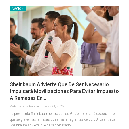
NACIÓN
Sheinbaum Advierte Que De Ser Necesario
Impulsará Movilizaciones Para Evitar Impuesto
A Remesas En…
Redaccion La Pancarta De Quintana Roo
May 24, 2025
La presidenta Sheinbaum reiteró que su Gobierno no está de acuerdo en
que se graven las remesas que envían migrantes de EE.UU. La entrada
Sheinbaum advierte que de ser necesario…