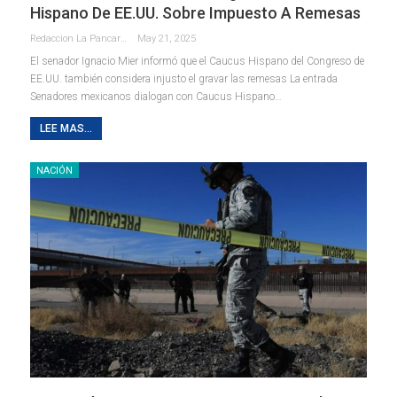
Hispano De EE.UU. Sobre Impuesto A Remesas
Redaccion La Pancarta De Quintana Roo
May 21, 2025
El senador Ignacio Mier informó que el Caucus Hispano del Congreso de
EE.UU. también considera injusto el gravar las remesas La entrada
Senadores mexicanos dialogan con Caucus Hispano…
LEE MAS...
NACIÓN