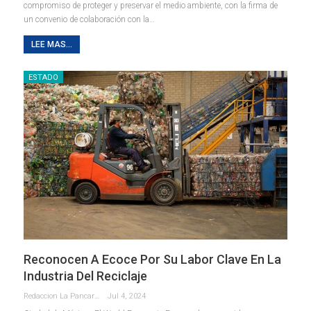
compromiso de proteger y preservar el medio ambiente, con la firma de
un convenio de colaboración con la
…
LEE MAS...
ESTADO
Reconocen A Ecoce Por Su Labor Clave En La
Industria Del Reciclaje
Redaccion La Pancarta De Quintana Roo
Jul 4, 2024