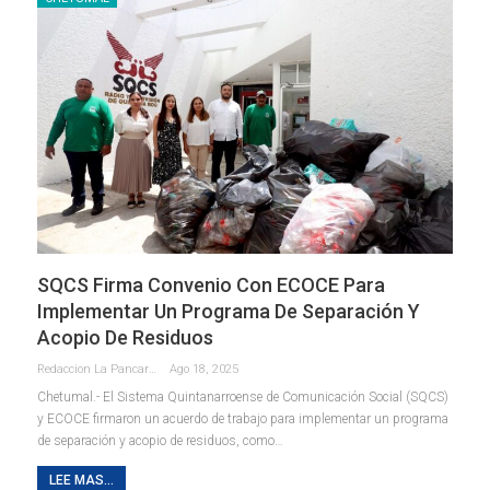
SQCS Firma Convenio Con ECOCE Para
Implementar Un Programa De Separación Y
Acopio De Residuos
Redaccion La Pancarta De Quintana Roo
Ago 18, 2025
Chetumal.- El Sistema Quintanarroense de Comunicación Social (SQCS)
y ECOCE firmaron un acuerdo de trabajo para implementar un programa
de separación y acopio de residuos, como
…
LEE MAS...