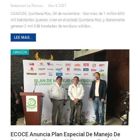
Redaccion La Pancarta De Quintana Roo
Nov 4, 2021
CANCÚN, Quintana Roo, 04 de noviembre. - Son más de 1 millón 850
mil habitantes quienes viven en el estado Quintana Roo, y diariamente
generan 2 mil 538 toneladas de residuos sólidos
…
LEE MAS...
CANCÚN
ECOCE Anuncia Plan Especial De Manejo De