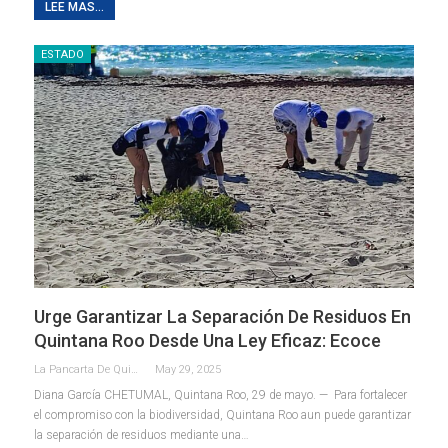
LEE MAS...
ESTADO
Urge Garantizar La Separación De Residuos En
Quintana Roo Desde Una Ley Eficaz: Ecoce
La Pancarta De Quintana Roo
May 29, 2025
Diana García
CHETUMAL, Quintana Roo, 29 de mayo. — Para fortalecer
el compromiso con la biodiversidad, Quintana Roo aun puede garantizar
la separación de residuos mediante una
…