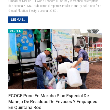
Ciudad de México.- El World Economic Forum y la reconocida empresa
de asesoría KPMG, publicaron el reporte Circular Industry Solutions for a
Global Plastics Treaty, que analizó 59
…
LEE MAS...
CANCÚN
ECOCE Pone En Marcha Plan Especial De
Manejo De Residuos De Envases Y Empaques
En Quintana Roo