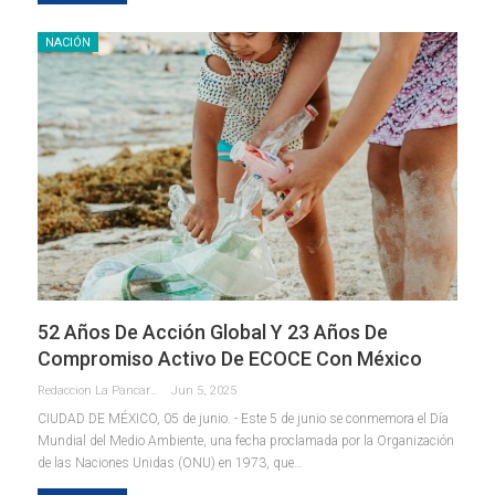
NACIÓN
52 Años De Acción Global Y 23 Años De
Compromiso Activo De ECOCE Con México
Redaccion La Pancarta De Quintana Roo
Jun 5, 2025
CIUDAD DE MÉXICO, 05 de junio. - Este 5 de junio se conmemora el Día
Mundial del Medio Ambiente, una fecha proclamada por la Organización
de las Naciones Unidas (ONU) en 1973, que
…