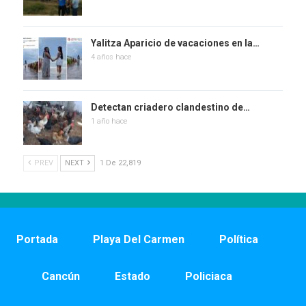
Yalitza Aparicio de vacaciones en la…
4 años hace
Detectan criadero clandestino de…
1 año hace
PREV
NEXT
1 De 22,819
Portada
Playa Del Carmen
Política
Cancún
Estado
Policiaca