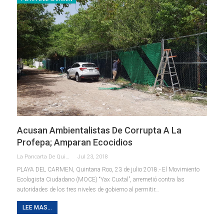
Acusan Ambientalistas De Corrupta A La
Profepa; Amparan Ecocidios
La Pancarta De Quintana Roo
Jul 23, 2018
PLAYA DEL CARMEN, Quintana Roo, 23 de julio 2018.- El Movimiento
Ecologista Ciudadano (MOCE) “Yax Cuxtal”, arremetió contra las
autoridades de los tres niveles de gobierno al permitir…
LEE MAS...