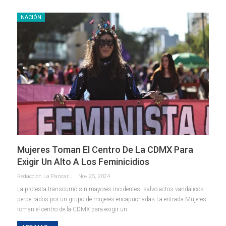
NACIÓN
Mujeres Toman El Centro De La CDMX Para
Exigir Un Alto A Los Feminicidios
Redaccion La Pancarta De Quintana Roo
Nov 25, 2024
La protesta transcurrió sin mayores incidentes, salvo actos vandálicos
perpetrados por un grupo de mujeres encapuchadas La entrada Mujeres
toman el centro de la CDMX para exigir un…