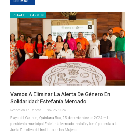
LEE MAS...
PLAYA DEL CARMEN
Vamos A Eliminar La Alerta De Género En
Solidaridad: Estefanía Mercado
Redaccion La Pancarta De Quintana Roo
Nov 25, 2024
Playa del Carmen, Quintana Roo, 25 de noviembre de 2024.— La
presidenta municipal Estefanía Mercado instaló y tomó protesta a la
Junta Directiva del Instituto de las Mujeres
…