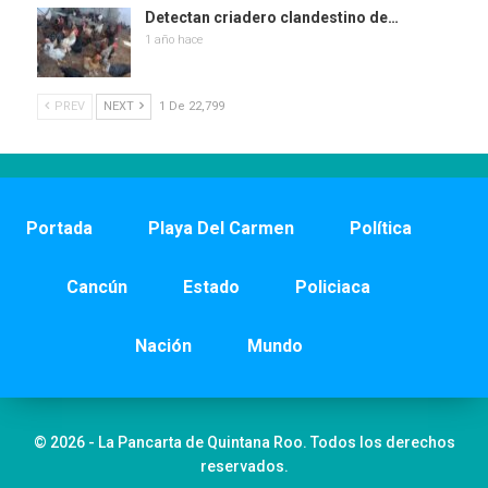
Detectan criadero clandestino de…
1 año hace
PREV
NEXT
1 De 22,799
Portada
Playa Del Carmen
Política
Cancún
Estado
Policiaca
Nación
Mundo
© 2026 - La Pancarta de Quintana Roo. Todos los derechos
reservados.