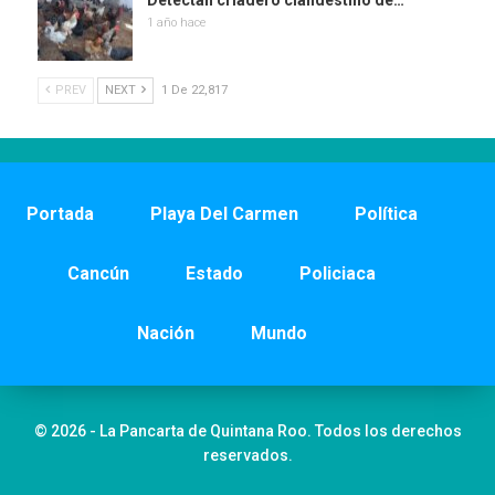
Detectan criadero clandestino de…
1 año hace
PREV
NEXT
1 De 22,817
Portada
Playa Del Carmen
Política
Cancún
Estado
Policiaca
Nación
Mundo
© 2026 - La Pancarta de Quintana Roo. Todos los derechos
reservados.