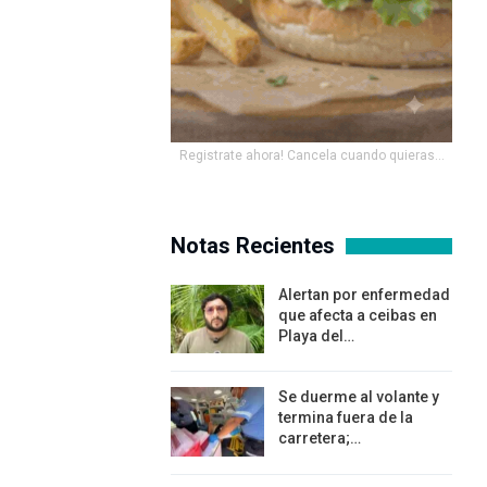
Registrate ahora! Cancela cuando quieras...
Notas Recientes
Alertan por enfermedad
que afecta a ceibas en
Playa del…
Se duerme al volante y
termina fuera de la
carretera;…