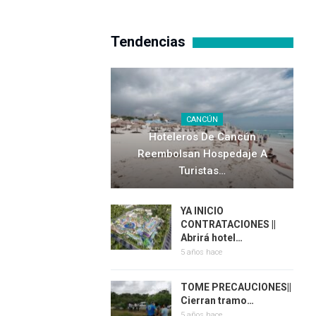
Tendencias
CANCÚN
Hoteleros De Cancún
Reembolsan Hospedaje A
Turistas…
YA INICIO
CONTRATACIONES ||
Abrirá hotel…
5 años hace
TOME PRECAUCIONES||
Cierran tramo…
5 años hace