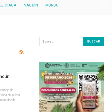
OLICIACA
NACIÓN
MUNDO
ancún
Consejo de
cipa en la feria
Dubai, donde