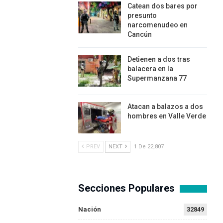
Catean dos bares por
presunto
narcomenudeo en
Cancún
Detienen a dos tras
balacera en la
Supermanzana 77
Atacan a balazos a dos
hombres en Valle Verde
PREV
NEXT
1 De 22,807
Secciones Populares
Nación
32849