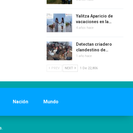
Yalitza Aparicio de
vacaciones en la…
4 años hace
Detectan criadero
clandestino de…
1 año hace
PREV
NEXT
1 De 22,806
Nación
Mundo
s.