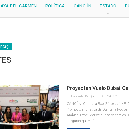
LAYA DEL CARMEN
POLÍTICA
CANCÚN
ESTADO
P
shtag
TES
Proyectan Vuelo Dubai-C
La Pancarta De Quintana Roo
Abr 24, 2018
CANCÚN, Quintana Roo, 24 de abril.- El 
Promoción Turística de Quintana Roo parti
Arabian Travel Market que se celebra en 
aseguran que está…