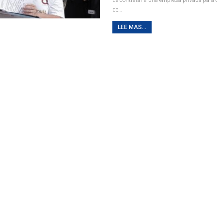
de
…
LEE MAS...