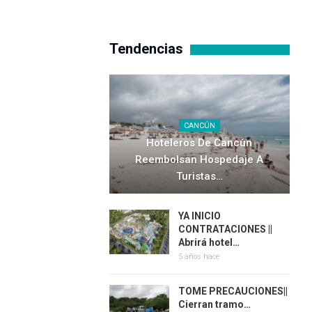
Tendencias
CANCÚN
Hoteleros De Cancún
Reembolsan Hospedaje A
Turistas…
YA INICIO
CONTRATACIONES ||
Abrirá hotel…
5 años hace
TOME PRECAUCIONES||
Cierran tramo…