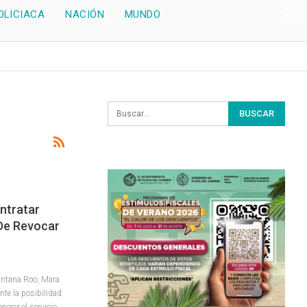
OLICIACA
NACIÓN
MUNDO
ntratar
De Revocar
intana Roo, Mara
te la posibilidad
perar el servicio