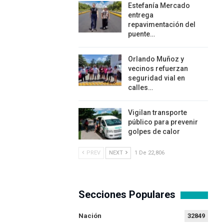
Estefanía Mercado
entrega
repavimentación del
puente…
Orlando Muñoz y
vecinos refuerzan
seguridad vial en
calles…
Vigilan transporte
público para prevenir
golpes de calor
PREV
NEXT
1 De 22,806
Secciones Populares
Nación
32849