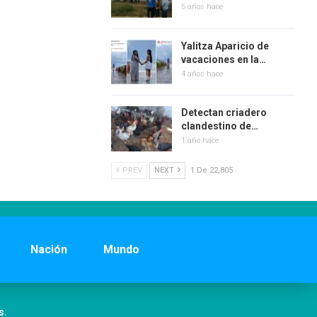
5 años hace
Yalitza Aparicio de
vacaciones en la…
4 años hace
Detectan criadero
clandestino de…
1 año hace
PREV
NEXT
1 De 22,805
Nación
Mundo
s.