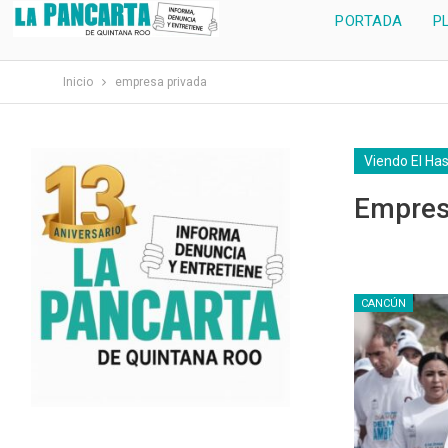
PORTADA
P
Inicio
empresa privada
Viendo El Ha
Empres
CANCÚN