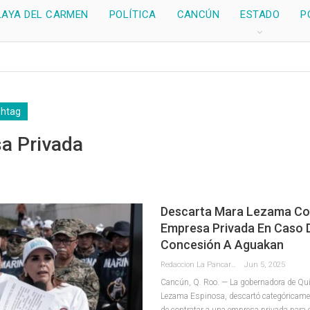
LAYA DEL CARMEN
POLÍTICA
CANCÚN
ESTADO
P
shtag
a Privada
Descarta Mara Lezama Co
Empresa Privada En Caso 
Concesión A Aguakan
Redaccion La Pancarta De Quintana Roo
Jun 5, 2025
Cancún, Q. Roo. — La gobernadora de Qu
Lezama Espinosa, descartó categóricamen
de contratar a una empresa privada para o