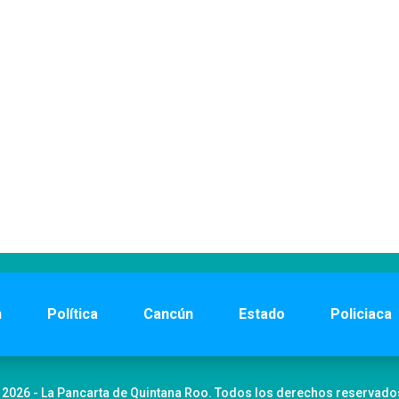
n
Política
Cancún
Estado
Policiaca
 2026 - La Pancarta de Quintana Roo. Todos los derechos reservado