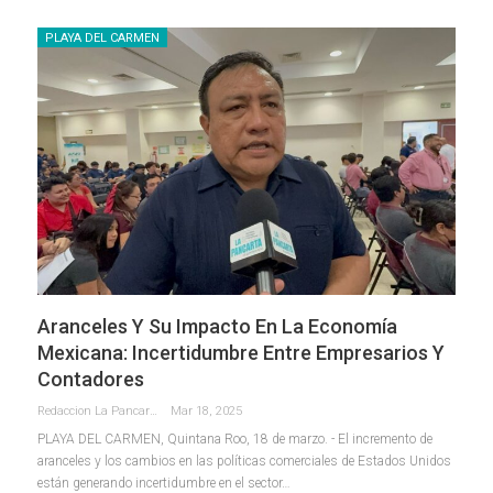
PLAYA DEL CARMEN
Aranceles Y Su Impacto En La Economía
Mexicana: Incertidumbre Entre Empresarios Y
Contadores
Redaccion La Pancarta De Quintana Roo
Mar 18, 2025
PLAYA DEL CARMEN, Quintana Roo, 18 de marzo. - El incremento de
aranceles y los cambios en las políticas comerciales de Estados Unidos
están generando incertidumbre en el sector
…