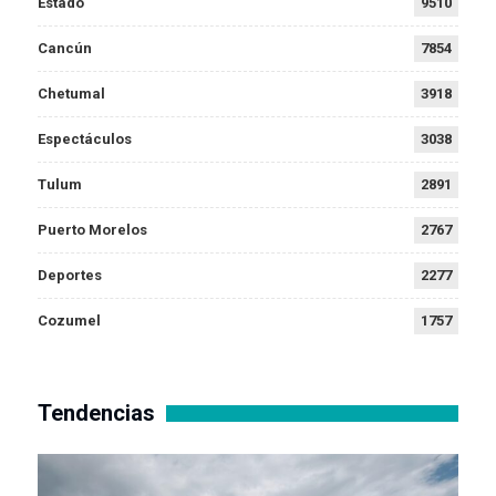
Estado
9510
Cancún
7854
Chetumal
3918
Espectáculos
3038
Tulum
2891
Puerto Morelos
2767
Deportes
2277
Cozumel
1757
Tendencias