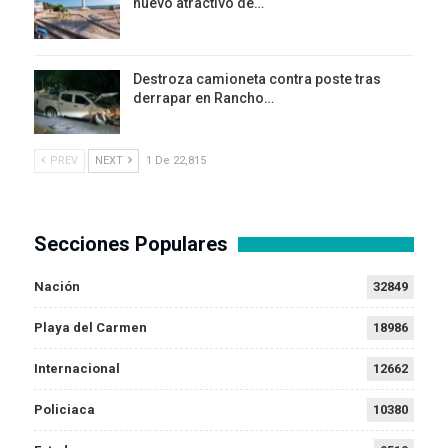
nuevo atractivo de…
Destroza camioneta contra poste tras
derrapar en Rancho…
PREV
NEXT
1 De 22,815
Secciones Populares
Nación
32849
Playa del Carmen
18986
Internacional
12662
Policiaca
10380