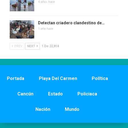
4 años hace
Detectan criadero clandestino de…
1 año hace
PREV
NEXT
1 De 22,814
Portada
Playa Del Carmen
Política
Cancún
Estado
Policiaca
Nación
Mundo