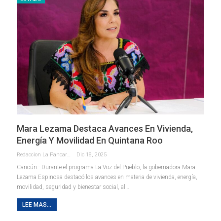
Mara Lezama Destaca Avances En Vivienda,
Energía Y Movilidad En Quintana Roo
Redaccion La Pancarta De Quintana Roo
Dic 18, 2025
Cancún.- Durante el programa La Voz del Pueblo, la gobernadora Mara
Lezama Espinosa destacó los avances en materia de vivienda, energía,
movilidad, seguridad y bienestar social, al
…
LEE MAS...