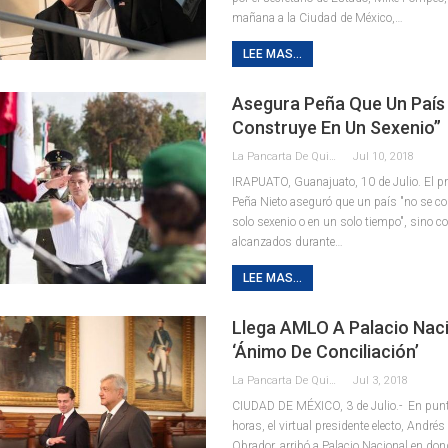
mañana a la Ciudad de México,…
LEE MAS...
Asegura Peña Que Un País
Construye En Un Sexenio”
La Pancarta De Quintana Roo
Jul 10, 2018
IRAPUATO, Guanajuato, 10 de Julio. El pr
Peña Nieto aseguró que un país "no se c
solo sexenio o en un solo tiempo", sino c
alcanzados durante…
LEE MAS...
Llega AMLO A Palacio Nac
‘ánimo De Conciliación’
La Pancarta De Quintana Roo
Jul 3, 2018
CIUDAD DE MÉXICO, 3 de Julio.- En punt
horas, el virtual presidente electo, Andr
Obrador, arribó a Palacio Nacional en do