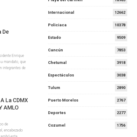
Internacional
12662
Policiaca
10378
a De
Estado
9509
Cancún
7853
sidente Enrique
e su mandato, que
Chetumal
3918
on integrantes de
Espectáculos
3038
Tulum
2890
n A La CDMX
Puerto Morelos
2767
 Y AMLO
Deportes
2277
po de
Cozumel
1756
el, encabezado
 arribó esta