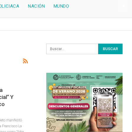
OLICIACA
NACIÓN
MUNDO
pa
ial” Y
co
ieto manifestó
pa Francisco La
isco como “líder…