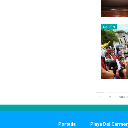
NACIÓN
1
2
SIGU
Portada
Playa Del Carme