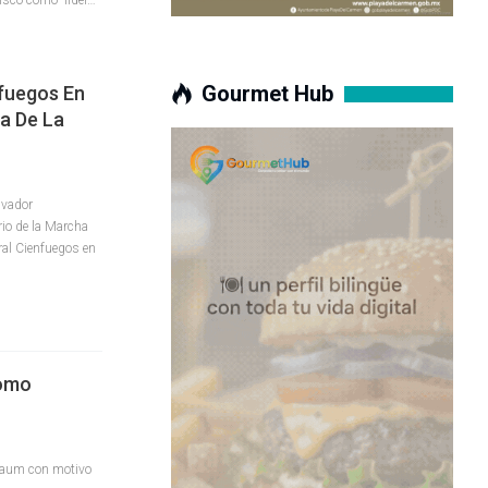
Gourmet Hub
nfuegos En
ha De La
lvador
rio de la Marcha
eral Cienfuegos en
Como
nbaum con motivo