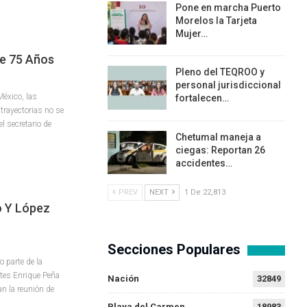
Pone en marcha Puerto
Morelos la Tarjeta
Mujer…
le 75 Años
Pleno del TEQROO y
personal jurisdiccional
éxico, las
fortalecen…
trayectorias no se
l secretario de
Chetumal maneja a
ciegas: Reportan 26
accidentes…
PREV
NEXT
1 De 22,813
o Y López
Secciones Populares
parte de la
ntes Enrique Peña
Nación
32849
n la reunión de
Playa del Carmen
18983