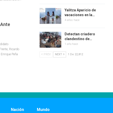
Yalitza Aparicio de
vacaciones en la…
4 años hace
 Ante
Detectan criadero
clandestino de…
didato
1 año hace
 Frente, Ricardo
e Enrique Peña
PREV
NEXT
1 De 22,812
Nación
Mundo