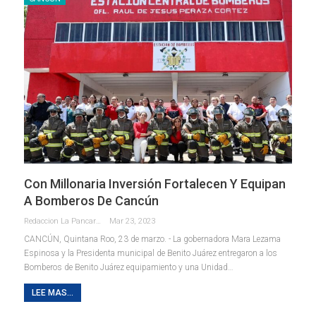
Con Millonaria Inversión Fortalecen Y Equipan
A Bomberos De Cancún
Redaccion La Pancarta De Quintana Roo
Mar 23, 2023
CANCÚN, Quintana Roo, 23 de marzo. - La gobernadora Mara Lezama
Espinosa y la Presidenta municipal de Benito Juárez entregaron a los
Bomberos de Benito Juárez equipamiento y una Unidad
…
LEE MAS...