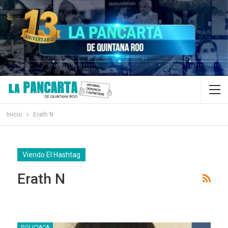
Inicio
Erath N
Viendo El Hashtag
Erath N
POLICIACA