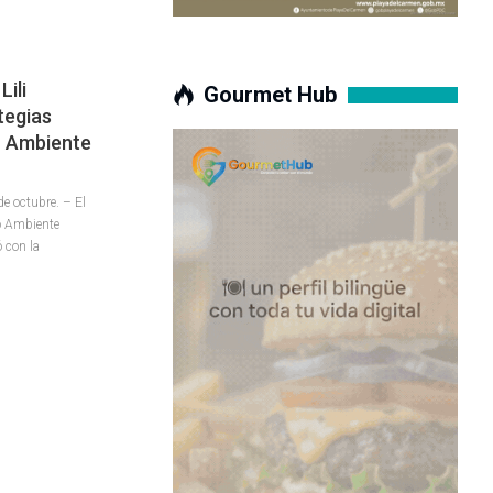
ili
Gourmet Hub
tegias
o Ambiente
 octubre. – El
io Ambiente
 con la