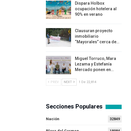
Dispara Holbox
ocupación hotelera al
90% en verano
Clausuran proyecto
inmobiliario
“Mayorales” cerca de…
Miguel Torruco, Mara
Lezama y Estefanía
Mercado ponen en…
PREV
NEXT
1 De 22,814
Secciones Populares
Nación
32849
Playa del Carmen
18984