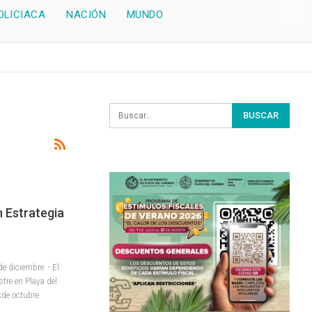
OLICIACA
NACIÓN
MUNDO
 Estrategia
diciembre. - El
stre en Playa del
sde octubre