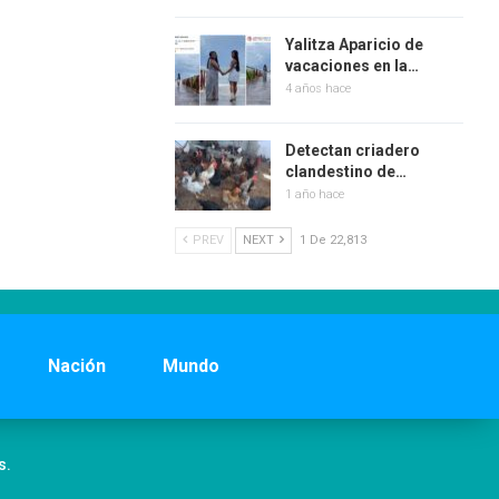
Yalitza Aparicio de
vacaciones en la…
4 años hace
Detectan criadero
clandestino de…
1 año hace
PREV
NEXT
1 De 22,813
Nación
Mundo
s.