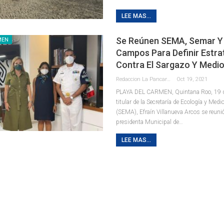
LEE MAS...
Se Reúnen SEMA, Semar Y L
MEN
Campos Para Definir Estra
Contra El Sargazo Y Medi
Redaccion La Pancarta De Quintana Roo
Oct 19, 2021
PLAYA DEL CARMEN, Quintana Roo, 19 de
titular de la Secretaría de Ecología y Med
(SEMA), Efraín Villanueva Arcos se reunió
presidenta Municipal de
…
LEE MAS...