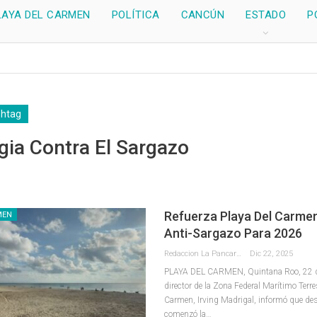
LAYA DEL CARMEN
POLÍTICA
CANCÚN
ESTADO
P
shtag
gia Contra El Sargazo
Refuerza Playa Del Carmen
MEN
Anti-Sargazo Para 2026
Redaccion La Pancarta De Quintana Roo
Dic 22, 2025
PLAYA DEL CARMEN, Quintana Roo, 22 de 
director de la Zona Federal Marítimo Terre
Carmen, Irving Madrigal, informó que de
comenzó la
…