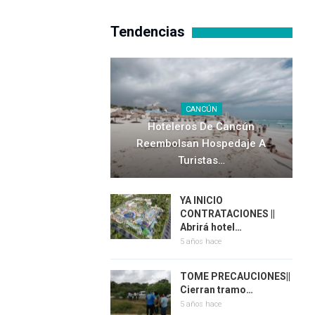
Tendencias
CANCÚN
Hoteleros De Cancún
Reembolsan Hospedaje A
Turistas…
YA INICIO
CONTRATACIONES ||
Abrirá hotel…
5 años hace
TOME PRECAUCIONES||
Cierran tramo…
5 años hace