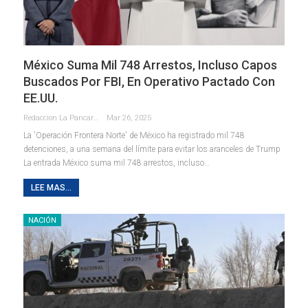
México Suma Mil 748 Arrestos, Incluso Capos
Buscados Por FBI, En Operativo Pactado Con
EE.UU.
Redaccion La Pancarta De Quintana Roo
Mar 26, 2025
La 'Operación Frontera Norte' de México ha registrado mil 748
detenciones, a una semana del límite para evitar los aranceles de Trump
La entrada México suma mil 748 arrestos, incluso…
LEE MAS...
NACIÓN