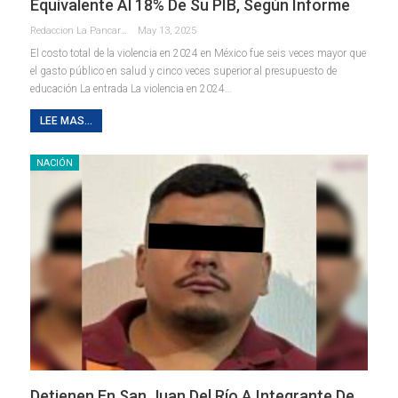
Equivalente Al 18% De Su PIB, Según Informe
Redaccion La Pancarta De Quintana Roo
May 13, 2025
El costo total de la violencia en 2024 en México fue seis veces mayor que
el gasto público en salud y cinco veces superior al presupuesto de
educación La entrada La violencia en 2024…
LEE MAS...
NACIÓN
Detienen En San Juan Del Río A Integrante De