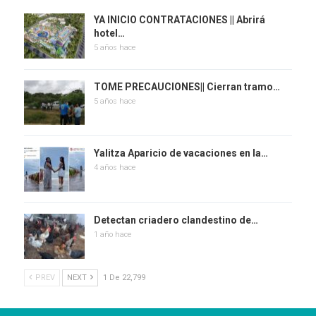
YA INICIO CONTRATACIONES || Abrirá
hotel…
5 años hace
TOME PRECAUCIONES|| Cierran tramo…
5 años hace
Yalitza Aparicio de vacaciones en la…
4 años hace
Detectan criadero clandestino de…
1 año hace
PREV
NEXT
1 De 22,799