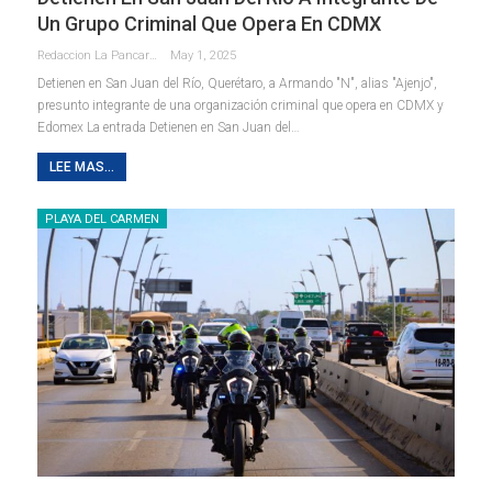
Un Grupo Criminal Que Opera En CDMX
Redaccion La Pancarta De Quintana Roo
May 1, 2025
Detienen en San Juan del Río, Querétaro, a Armando "N", alias "Ajenjo",
presunto integrante de una organización criminal que opera en CDMX y
Edomex La entrada Detienen en San Juan del…
LEE MAS...
PLAYA DEL CARMEN