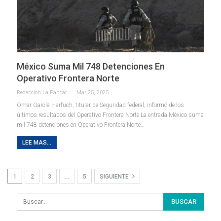
México Suma Mil 748 Detenciones En
Operativo Frontera Norte
Redaccion La Pancarta De Quintana Roo
Mar 25, 2025
Omar García Harfuch, titular de Seguridad federal, informó de los
últimos resultados del Operativo Frontera Norte La entrada México suma
mil 748 detenciones en Operativo Frontera Norte…
LEE MAS...
1
2
3
…
5
SIGUIENTE