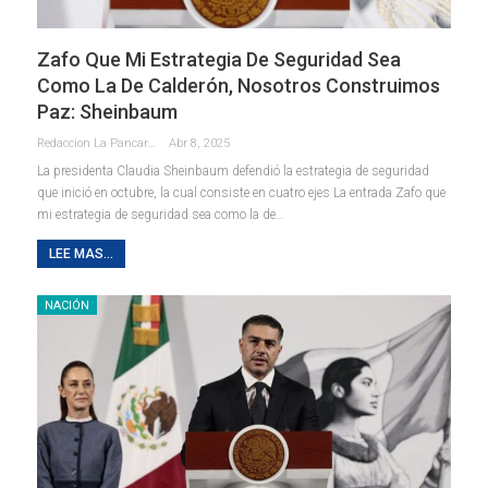
Zafo Que Mi Estrategia De Seguridad Sea
Como La De Calderón, Nosotros Construimos
Paz: Sheinbaum
Redaccion La Pancarta De Quintana Roo
Abr 8, 2025
La presidenta Claudia Sheinbaum defendió la estrategia de seguridad
que inició en octubre, la cual consiste en cuatro ejes La entrada Zafo que
mi estrategia de seguridad sea como la de…
LEE MAS...
NACIÓN