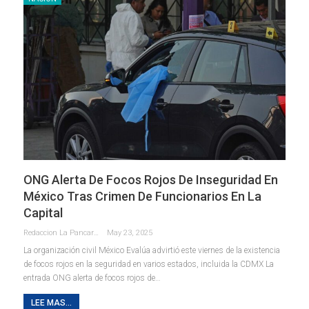
ONG Alerta De Focos Rojos De Inseguridad En
México Tras Crimen De Funcionarios En La
Capital
Redaccion La Pancarta De Quintana Roo
May 23, 2025
La organización civil México Evalúa advirtió este viernes de la existencia
de focos rojos en la seguridad en varios estados, incluida la CDMX La
entrada ONG alerta de focos rojos de…
LEE MAS...