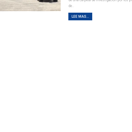
de
…
LEE MAS...