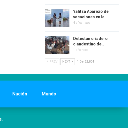
Yalitza Aparicio de
vacaciones en la…
4 años hace
Detectan criadero
clandestino de…
1 año hace
PREV
NEXT
1 De 22,804
Nación
Mundo
s.