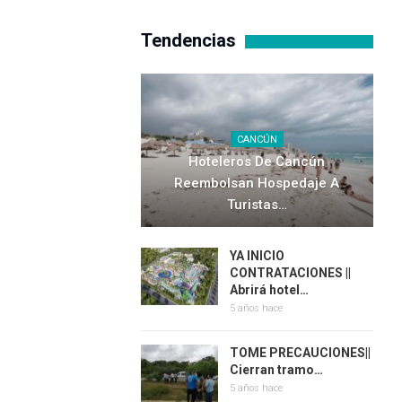
Tendencias
CANCÚN
Hoteleros De Cancún
Reembolsan Hospedaje A
Turistas…
YA INICIO
CONTRATACIONES ||
Abrirá hotel…
5 años hace
TOME PRECAUCIONES||
Cierran tramo…
5 años hace