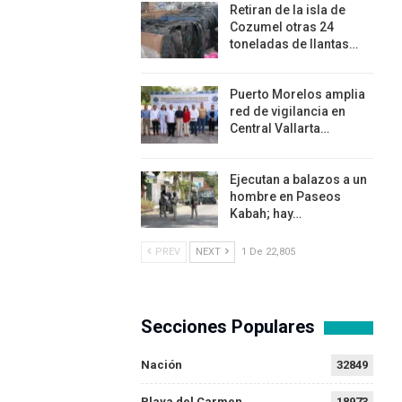
Retiran de la isla de
Cozumel otras 24
toneladas de llantas…
Puerto Morelos amplia
red de vigilancia en
Central Vallarta…
Ejecutan a balazos a un
hombre en Paseos
Kabah; hay…
PREV
NEXT
1 De 22,805
Secciones Populares
Nación
32849
Playa del Carmen
18973