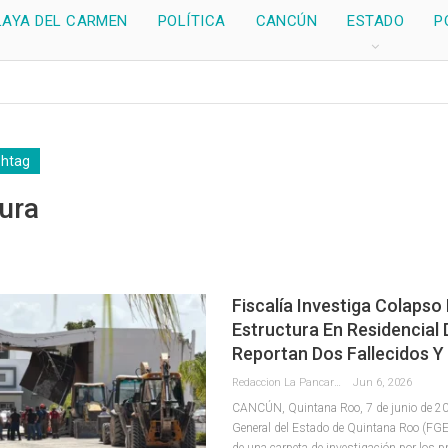
LAYA DEL CARMEN
POLÍTICA
CANCÚN
ESTADO
P
shtag
ura
Fiscalía Investiga Colapso
Estructura En Residencial
Reportan Dos Fallecidos Y
Redaccion La Pancarta De Quintana Roo
Jun 6, 2026
CANCÚN, Quintana Roo, 7 de junio de 202
General del Estado de Quintana Roo (FGE)
de una carpeta de investigación por los p