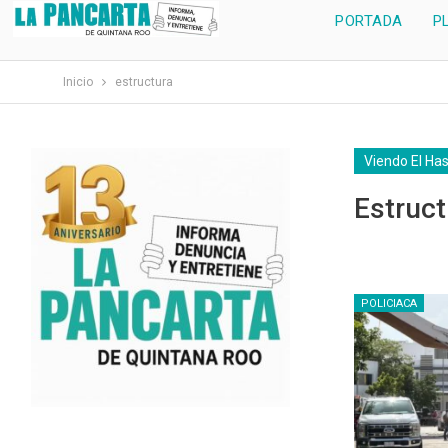
PORTADA
P
Inicio
estructura
Viendo El Ha
Estruct
POLICIACA