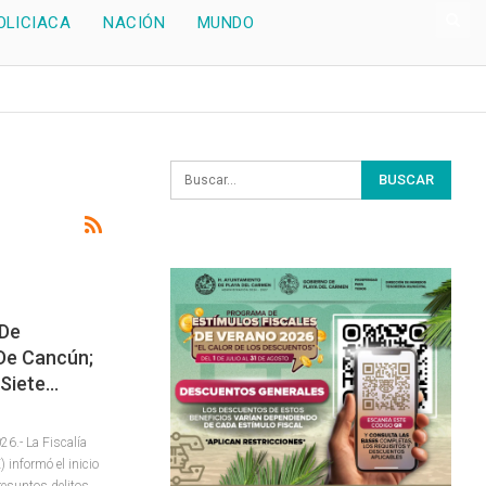
OLICIACA
NACIÓN
MUNDO
 De
 De Cancún;
 Siete…
6.- La Fiscalía
 informó el inicio
resuntos delitos