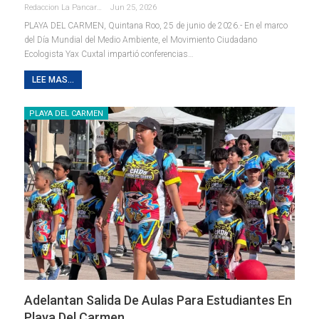
Redaccion La Pancarta De Quintana Roo
Jun 25, 2026
PLAYA DEL CARMEN, Quintana Roo, 25 de junio de 2026.- En el marco
del Día Mundial del Medio Ambiente, el Movimiento Ciudadano
Ecologista Yax Cuxtal impartió conferencias
…
LEE MAS...
PLAYA DEL CARMEN
Adelantan Salida De Aulas Para Estudiantes En
Playa Del Carmen