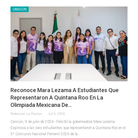
CANCÚN
Reconoce Mara Lezama A Estudiantes Que
Representaron A Quintana Roo En La
Olimpiada Mexicana De…
Redaccion La Pancarta De Quintana Roo
Jul 9, 2026
Cancún, 9 de julio de 2026.- Felicitó la gobernadora Mara Lezama
Espinosa a las seis estudiantes que representaron a Quintana Roo en el
5º Concurso Nacional Femenil 2026 de la
…