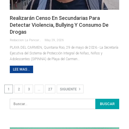
Realizarán Censo En Secundarias Para
Detectar Violencia, Bullying Y Consumo De
Drogas
Redaccion La Pancarta De Quintana Roo
May 29, 2026
PLAYA DEL CARMEN, Quintana Roo, 29 de mayo de 2026.- La Secretaría
Ejecutiva del Sistema de Protección Integral de Niñas, Niños y
Adolescentes (SIPINNA) de Playa del Carmen
…
LEE MAS...
1
2
3
…
27
SIGUIENTE