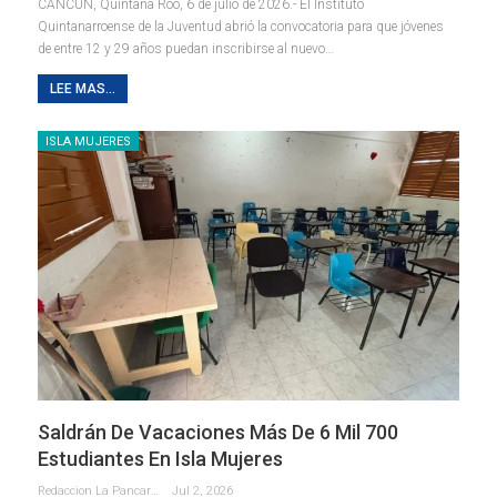
CANCÚN, Quintana Roo, 6 de julio de 2026.- El Instituto
Quintanarroense de la Juventud abrió la convocatoria para que jóvenes
de entre 12 y 29 años puedan inscribirse al nuevo
…
LEE MAS...
ISLA MUJERES
Saldrán De Vacaciones Más De 6 Mil 700
Estudiantes En Isla Mujeres
Redaccion La Pancarta De Quintana Roo
Jul 2, 2026