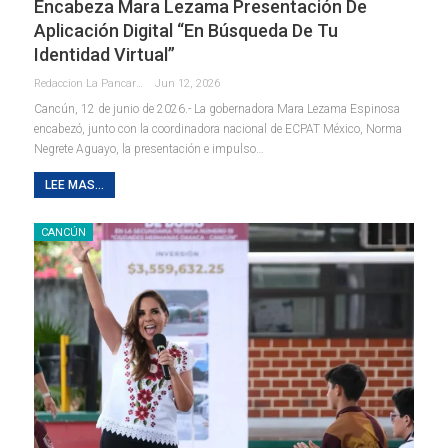
Encabeza Mara Lezama Presentación De
Aplicación Digital “En Búsqueda De Tu
Identidad Virtual”
Redaccion La Pancarta De Quintana Roo
Jun 12, 2026
Cancún, 12 de junio de 2026.- La gobernadora Mara Lezama Espinosa
encabezó, junto con la coordinadora nacional de ECPAT México, Norma
Negrete Aguayo, la presentación e impulso
…
LEE MAS...
CANCÚN