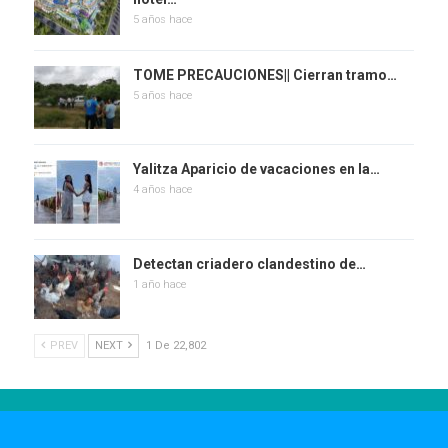
5 años hace
TOME PRECAUCIONES|| Cierran tramo…
5 años hace
Yalitza Aparicio de vacaciones en la…
4 años hace
Detectan criadero clandestino de…
1 año hace
PREV
NEXT
1 De 22,802