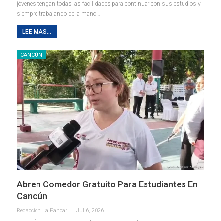
jóvenes tengan todas las facilidades para continuar con sus estudios y
siempre trabajando de la mano
…
LEE MAS...
CANCÚN
Abren Comedor Gratuito Para Estudiantes En
Cancún
Redaccion La Pancarta De Quintana Roo
Jul 6, 2026