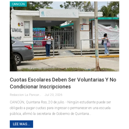
CANCÚN
Cuotas Escolares Deben Ser Voluntarias Y No
Condicionar Inscripciones
Redaccion La Pancarta De Quintana Roo
Jul 20, 2026
CANCÚN, Quintana Roo, 20 de julio. - Ningún estudiante puede ser
obligado a pagar cuotas para ingresar o permanecer en una escuela
pública, afirmó la secretaria de Gobierno de Quintana
…
LEE MAS...