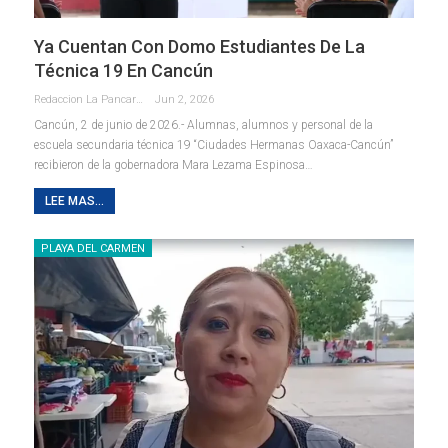
Ya Cuentan Con Domo Estudiantes De La
Técnica 19 En Cancún
Redaccion La Pancarta De Quintana Roo
Jun 2, 2026
Cancún, 2 de junio de 2026.- Alumnas, alumnos y personal de la
escuela secundaria técnica 19 “Ciudades Hermanas Oaxaca-Cancún”
recibieron de la gobernadora Mara Lezama Espinosa
…
LEE MAS...
PLAYA DEL CARMEN