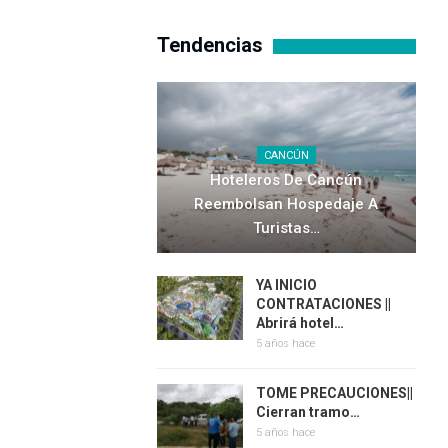
Tendencias
CANCÚN
Hoteleros De Cancún
Reembolsan Hospedaje A
Turistas…
YA INICIO
CONTRATACIONES ||
Abrirá hotel…
5 años hace
TOME PRECAUCIONES||
Cierran tramo…
5 años hace