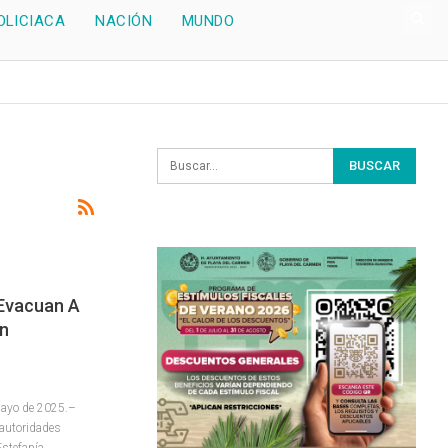
OLICIACA
NACIÓN
MUNDO
Evacuan A
En
mayo de 2025.–
 autoridades
Estefanía