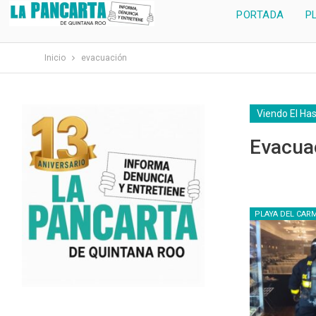
PORTADA
P
Inicio
evacuación
Viendo El Ha
Evacua
PLAYA DEL CAR