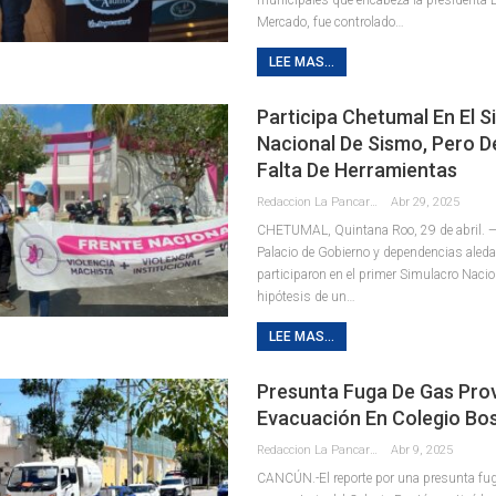
Mercado, fue controlado
…
LEE MAS...
Participa Chetumal En El 
Nacional De Sismo, Pero D
Falta De Herramientas
Redaccion La Pancarta De Quintana Roo
Abr 29, 2025
CHETUMAL, Quintana Roo, 29 de abril. —
Palacio de Gobierno y dependencias aled
participaron en el primer Simulacro Nacio
hipótesis de un
…
LEE MAS...
Presunta Fuga De Gas Pro
Evacuación En Colegio Bo
Redaccion La Pancarta De Quintana Roo
Abr 9, 2025
CANCÚN.-El reporte por una presunta fug