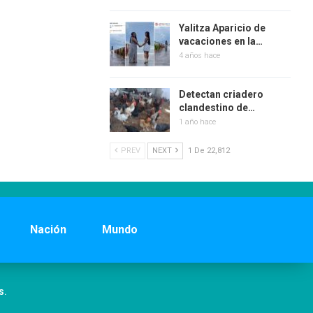
Yalitza Aparicio de
vacaciones en la…
4 años hace
Detectan criadero
clandestino de…
1 año hace
PREV
NEXT
1 De 22,812
Nación
Mundo
s.