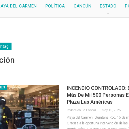
LAYA DEL CARMEN
POLÍTICA
CANCÚN
ESTADO
P
shtag
ción
INCENDIO CONTROLADO: 
MEN
Más De Mil 500 Personas 
Plaza Las Américas
Redaccion La Pancarta De Quintana Roo
May 15, 2025
Playa del Carmen, Quintana Roo, 15 de 
Gracias a la oportuna intervención de las
municipales que encabeza la presidenta 