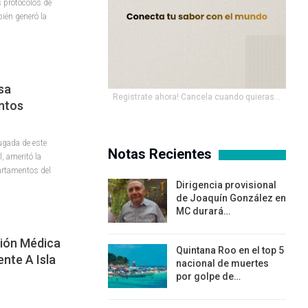
s protocolos de
ién generó la
sa
Registrate ahora! Cancela cuando quieras...
ntos
ugada de este
Notas Recientes
 ameritó la
artamentos del
Dirigencia provisional
de Joaquín González en
MC durará…
ción Médica
Quintana Roo en el top 5
nte A Isla
nacional de muertes
por golpe de…