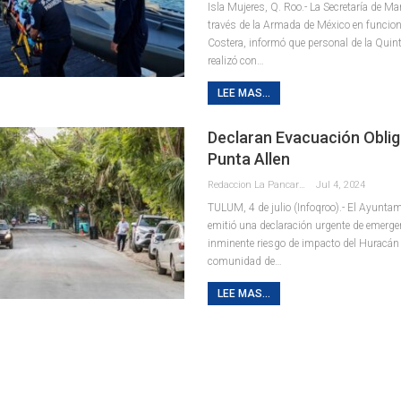
Isla Mujeres, Q. Roo.- La Secretaría de M
través de la Armada de México en funcio
Costera, informó que personal de la Quin
realizó con
…
LEE MAS...
Declaran Evacuación Oblig
Punta Allen
Redaccion La Pancarta De Quintana Roo
Jul 4, 2024
TULUM, 4 de julio (Infoqroo).- El Ayunta
emitió una declaración urgente de emerge
inminente riesgo de impacto del Huracán 
comunidad de
…
LEE MAS...