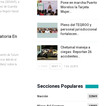
arina (SEMAR), a
Pone en marcha Puerto
nes de Guardia
Morelos la Tarjeta
ta Región Naval
Mujer…
Pleno del TEQROO y
personal jurisdiccional
fortalecen…
atoria En
Chetumal maneja a
ciegas: Reportan 26
miento de Tulum
accidentes…
ncia debido al
Beryl sobre la
PREV
NEXT
1 De 22,813
Secciones Populares
Nación
32849
Playa del Carmen
18983