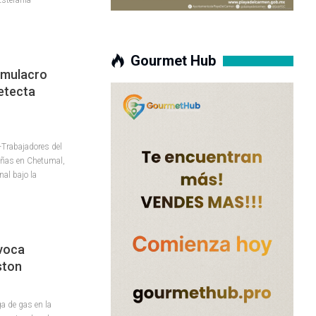
Gourmet Hub
Simulacro
etecta
Trabajadores del
añas en Chetumal,
nal bajo la
voca
ston
a de gas en la