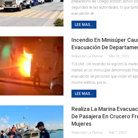
preparatorio del Colegio Bostón, activó lo
seguridad de las autoridades, lo que tamb
evacuación de
…
LEE MAS...
Incendio En Minisúper Cau
Evacuación De Departame
Redaccion La Pancarta De Quintana Roo
Mar 18, 2025
TULUM.- Un incendio se registró la madr
martes en un minisúper denominado Pool,
evacuación de personas que vivían en ap
mismo edificio, por lo
…
LEE MAS...
Realiza La Marina Evacua
De Pasajera En Crucero Fre
Mujeres
Redaccion La Pancarta De Quintana Roo
Feb 7, 2025