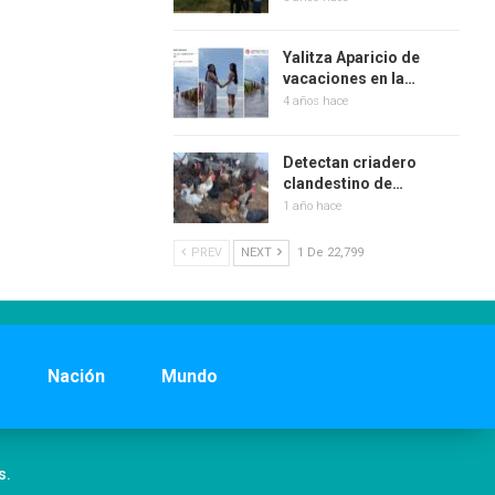
Yalitza Aparicio de
vacaciones en la…
4 años hace
Detectan criadero
clandestino de…
1 año hace
PREV
NEXT
1 De 22,799
Nación
Mundo
s.