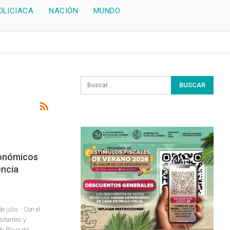
OLICIACA
NACIÓN
MUNDO
ronómicos
encia
julio. - Con el
isitantes y
de Playa del