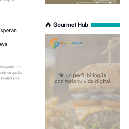
Gourmet Hub
Esperan
eva
 agosto. - La
onfía en que las
inuidad a los