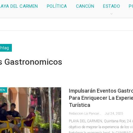
LAYA DEL CARMEN
POLÍTICA
CANCÚN
ESTADO
P
shtag
s Gastronomicos
Impulsarán Eventos Gast
MEN
Para Enriquecer La Experi
Turística
Redaccion La Pancarta De Quintana Roo
Jul 24, 2025
PLAYA DEL CARMEN, Quintana Roo, 24 de 
objetivo de mejorar la experiencia de los v
fortalecer la economía local, la CANIRAC 