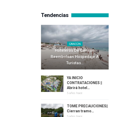
Tendencias
CANCÚN
Hoteleros De Cancún
Reembolsan Hospedaje A
Turistas…
YA INICIO
CONTRATACIONES ||
Abrirá hotel…
5 años hace
TOME PRECAUCIONES||
Cierran tramo…
5 años hace