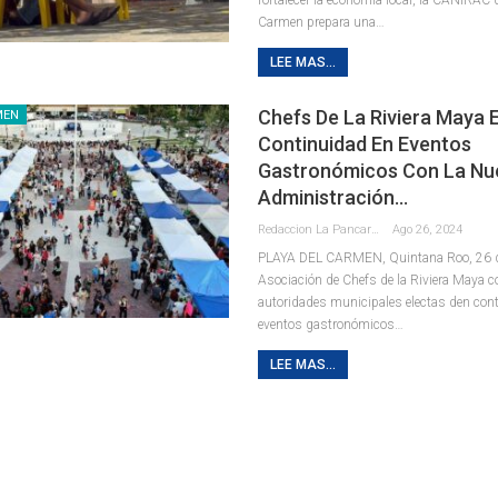
Carmen prepara una
…
LEE MAS...
Chefs De La Riviera Maya 
MEN
Continuidad En Eventos
Gastronómicos Con La Nu
Administración…
Redaccion La Pancarta De Quintana Roo
Ago 26, 2024
PLAYA DEL CARMEN, Quintana Roo, 26 de
Asociación de Chefs de la Riviera Maya c
autoridades municipales electas den cont
eventos gastronómicos
…
LEE MAS...