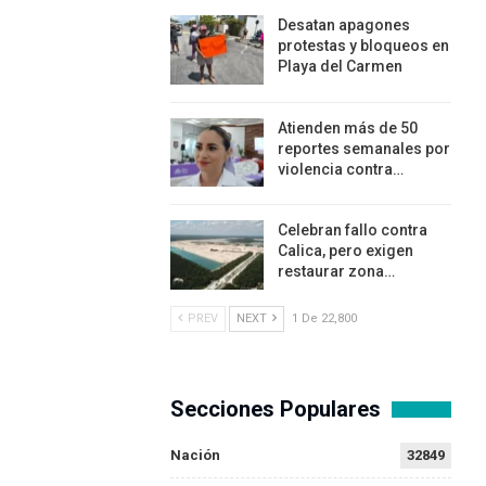
Desatan apagones
protestas y bloqueos en
Playa del Carmen
Atienden más de 50
reportes semanales por
violencia contra…
Celebran fallo contra
Calica, pero exigen
restaurar zona…
PREV
NEXT
1 De 22,800
Secciones Populares
Nación
32849