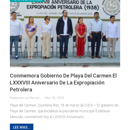
Conmemora Gobierno De Playa Del Carmen El
LXXXVIII Aniversario De La Expropiación
Petrolera
Redaccion La Pancarta De Quintana Roo
Mar 18, 2026
Playa del Carmen, Quintana Roo, 18 de marzo de 2026.— El gobierno de
Playa del Carmen, que encabeza la presidenta municipal Estefanía
Mercado, conmemoró hoy el LXXXVIII Aniversario
…
LEE MAS...