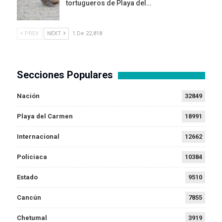
tortugueros de Playa del…
PREV
NEXT
1 De 22,818
Secciones Populares
Nación
32849
Playa del Carmen
18991
Internacional
12662
Policiaca
10384
Estado
9510
Cancún
7855
Chetumal
3919